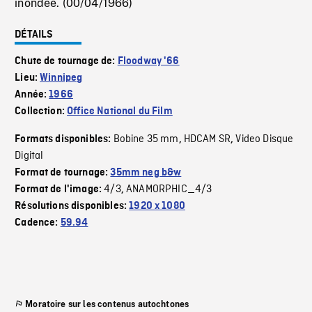
inondée. (00/04/1966)
DÉTAILS
Chute de tournage de:
Floodway '66
Lieu:
Winnipeg
Année:
1966
Collection:
Office National du Film
Bobine 35 mm
HDCAM SR
Video Disque
Formats disponibles:
,
,
Digital
Format de tournage:
35mm neg b&w
4/3
ANAMORPHIC_4/3
Format de l'image:
,
Résolutions disponibles:
1920 x 1080
Cadence:
59.94
Moratoire sur les contenus autochtones