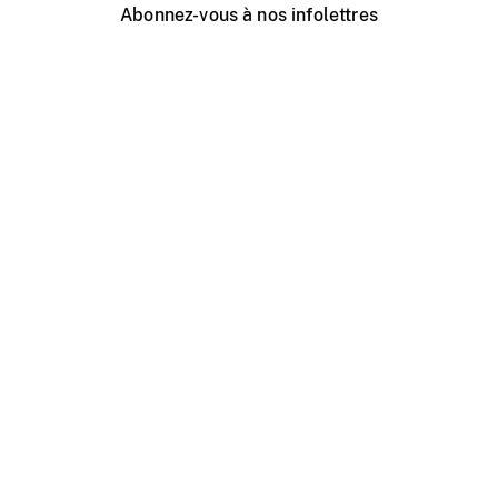
Abonnez-vous à nos infolettres
Événements ONF près de chez vous
Créer avec l’ONF
Organiser une projection publique
À propos de ce site
Centre d'aide
Contactez-nous
Espace Média
Emplois
ONF.ca
Production
Distribution
Éducation
Blogue ONF