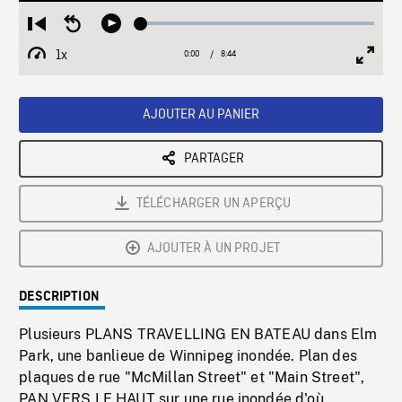
Loaded
:
Restart
Seek
Play
0.43%
from
backward
1x
0:00
Current
8:44
Duration
/
beginning
10
Playback
Full
Time
seconds
Rate
Scree
AJOUTER AU PANIER
PARTAGER
TÉLÉCHARGER UN APERÇU
AJOUTER À UN PROJET
DESCRIPTION
Plusieurs PLANS TRAVELLING EN BATEAU dans Elm
Park, une banlieue de Winnipeg inondée. Plan des
plaques de rue "McMillan Street" et "Main Street",
PAN VERS LE HAUT sur une rue inondée d'où