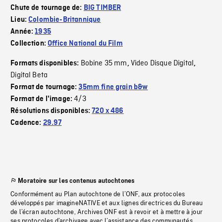
Chute de tournage de:
BIG TIMBER
Lieu:
Colombie-Britannique
Année:
1935
Collection:
Office National du Film
Bobine 35 mm
Video Disque Digital
Formats disponibles:
,
,
Digital Beta
Format de tournage:
35mm fine grain b&w
4/3
Format de l'image:
Résolutions disponibles:
720 x 486
Cadence:
29.97
Moratoire sur les contenus autochtones
Conformément au Plan autochtone de l’ONF, aux protocoles
développés par imagineNATIVE et aux lignes directrices du Bureau
de l’écran autochtone, Archives ONF est à revoir et à mettre à jour
ses protocoles d’archivage avec l’assistance des communautés