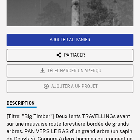
/
Loaded
:
Playback
0%
Rate
AJOUTER AU PANIER
PARTAGER
TÉLÉCHARGER UN APERÇU
AJOUTER À UN PROJET
DESCRIPTION
[Titre: "Big Timber"] Deux lents TRAVELLINGs avant
sur une mauvaise route forestière bordée de grands
arbres. PAN VERS LE BAS d'un grand arbre (un sapin
de Douglas). Coupure à deux hommes qui coupent un