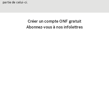
partie de celui-ci.
Créer un compte ONF gratuit
Abonnez-vous à nos infolettres
Événements ONF près de chez vous
Créer avec l’ONF
Organiser une projection publique
À propos de ce site
Centre d'aide
Contactez-nous
Espace Média
Emplois
ONF.ca
Production