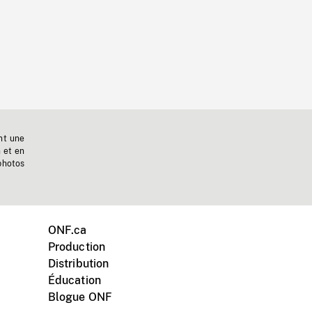
nt une
n et en
photos
ONF.ca
Production
Distribution
Éducation
Blogue ONF