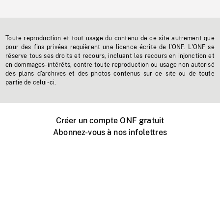
Toute reproduction et tout usage du contenu de ce site autrement que
pour des fins privées requièrent une licence écrite de l'ONF. L'ONF se
réserve tous ses droits et recours, incluant les recours en injonction et
en dommages-intérêts, contre toute reproduction ou usage non autorisé
des plans d'archives et des photos contenus sur ce site ou de toute
partie de celui-ci.
Créer un compte ONF gratuit
Abonnez-vous à nos infolettres
Événements ONF près de chez vous
Créer avec l’ONF
Organiser une projection publique
À propos de ce site
Centre d'aide