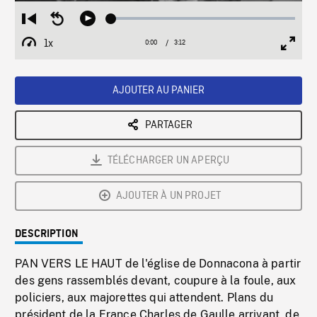
Loaded
:
Restart
Seek
Play
1.66%
from
backward
1x
0:00
Current
3:12
Duration
/
beginning
10
Playback
Full
Time
seconds
Rate
Scree
AJOUTER AU PANIER
PARTAGER
TÉLÉCHARGER UN APERÇU
AJOUTER À UN PROJET
DESCRIPTION
PAN VERS LE HAUT de l'église de Donnacona à partir
des gens rassemblés devant, coupure à la foule, aux
policiers, aux majorettes qui attendent. Plans du
président de la France Charles de Gaulle arrivant, de