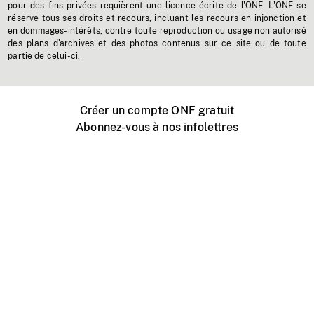
pour des fins privées requièrent une licence écrite de l'ONF. L'ONF se
réserve tous ses droits et recours, incluant les recours en injonction et
en dommages-intérêts, contre toute reproduction ou usage non autorisé
des plans d'archives et des photos contenus sur ce site ou de toute
partie de celui-ci.
Créer un compte ONF gratuit
Abonnez-vous à nos infolettres
Événements ONF près de chez vous
Créer avec l’ONF
Organiser une projection publique
À propos de ce site
Centre d'aide
Contactez-nous
Espace Média
Emplois