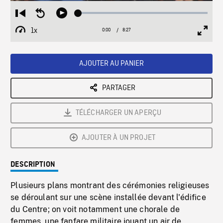
Loaded
:
Restart
Seek
Play
0.44%
from
backward
1x
0:00
Current
8:27
Duration
/
beginning
10
Playback
Full
Time
seconds
Rate
Scree
AJOUTER AU PANIER
PARTAGER
TÉLÉCHARGER UN APERÇU
AJOUTER À UN PROJET
DESCRIPTION
Plusieurs plans montrant des cérémonies religieuses
se déroulant sur une scène installée devant l'édifice
du Centre; on voit notamment une chorale de
femmes, une fanfare militaire jouant un air de