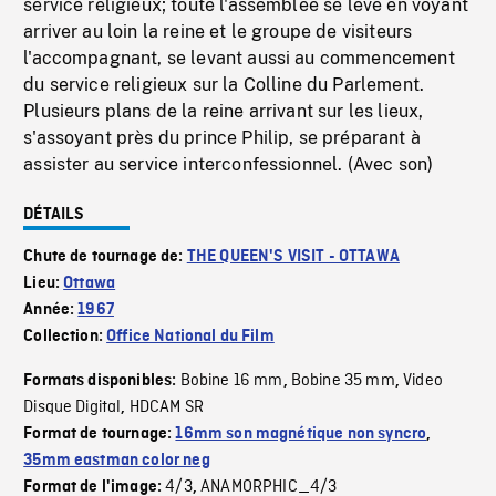
service religieux; toute l'assemblée se lève en voyant
arriver au loin la reine et le groupe de visiteurs
l'accompagnant, se levant aussi au commencement
du service religieux sur la Colline du Parlement.
Plusieurs plans de la reine arrivant sur les lieux,
s'assoyant près du prince Philip, se préparant à
assister au service interconfessionnel. (Avec son)
DÉTAILS
Chute de tournage de:
THE QUEEN'S VISIT - OTTAWA
Lieu:
Ottawa
Année:
1967
Collection:
Office National du Film
Bobine 16 mm
Bobine 35 mm
Video
Formats disponibles:
,
,
Disque Digital
HDCAM SR
,
Format de tournage:
16mm son magnétique non syncro
,
35mm eastman color neg
4/3
ANAMORPHIC_4/3
Format de l'image:
,