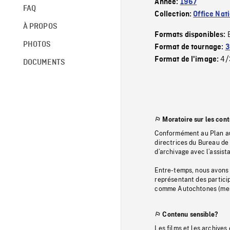
Année:
1967
FAQ
Collection:
Office Nat
À PROPOS
Formats disponibles:
PHOTOS
Format de tournage:
3
4/
Format de l'image:
DOCUMENTS
Moratoire sur les con
Conformément au Plan au
directrices du Bureau de 
d’archivage avec l’assi
Entre-temps, nous avons s
représentant des particip
comme Autochtones (memb
Contenu sensible?
Les films et les archives