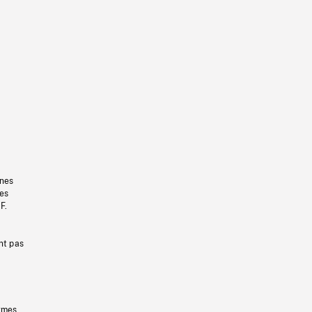
gnes
les
F.
nt pas
ermes