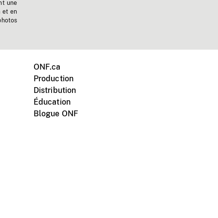
nt une
n et en
photos
ONF.ca
Production
Distribution
Éducation
Blogue ONF