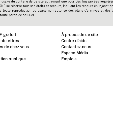
t usage du contenu de ce site autrement que pour des fins privées requière
'ONF se réserve tous ses droits et recours, incluant les recours en injonctio
e toute reproduction ou usage non autorisé des plans d'archives et des 
toute partie de celui-ci.
 gratuit
À propos de ce site
nfolettres
Centre d'aide
s de chez vous
Contactez-nous
Espace Média
tion publique
Emplois
Instagram
Vimeo
X
télé