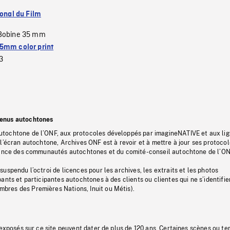
ional du Film
Bobine 35 mm
5mm color print
3
tenus autochtones
tochtone de l’ONF, aux protocoles développés par imagineNATIVE et aux li
l’écran autochtone, Archives ONF est à revoir et à mettre à jour ses protoco
stance des communautés autochtones et du comité-conseil autochtone de l’ON
uspendu l’octroi de licences pour les archives, les extraits et les photos
ants et participantes autochtones à des clients ou clientes qui ne s’identifie
res des Premières Nations, Inuit ou Métis).
 exposés sur ce site peuvent dater de plus de 120 ans. Certaines scènes ou t