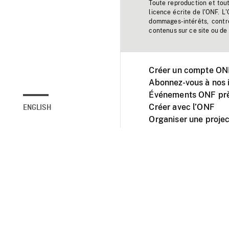
Toute reproduction et tou
licence écrite de l'ONF. L
dommages-intérêts, contr
contenus sur ce site ou de 
Créer un compte ONF
Abonnez-vous à nos i
Événements ONF prè
Créer avec l’ONF
ENGLISH
Organiser une projec
Facebook
Youtube
L'ONF sur mobile et 