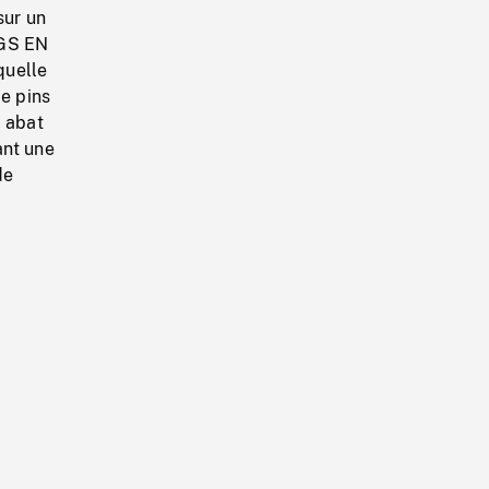
sur un
NGS EN
quelle
de pins
i abat
ant une
de