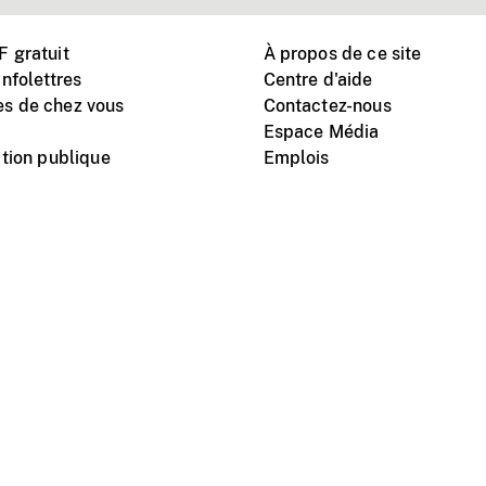
 gratuit
À propos de ce site
nfolettres
Centre d'aide
s de chez vous
Contactez-nous
Espace Média
tion publique
Emplois
Instagram
Vimeo
X
télé
titutionnel
Conditions d'utilisation
Protection des renseigne
nal du film du Canada