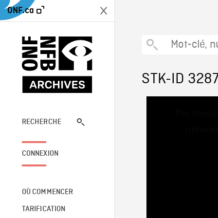
ONF.ca
STK-ID 328
This
The media
is
a
RECHERCHE
network
modal
window.
CONNEXION
OÙ COMMENCER
TARIFICATION