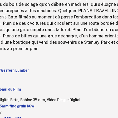
s du bois de sciage qu'on débite en madriers, qui s'éloigne 
mes préposés à des machines. Quelques PLANS TRAVELLI
n's Gate filmés au moment où passe l'embarcation dans la
. Plan de deux voitures qui circulent sur une route bordée 
es qu'une grue empile dans la forêt. Plan d'un bûcheron qu
s. Plans de billes qu'une grue décharge, d'un homme orient
PM d'une boutique qui vend des souvenirs de Stanley Park et 
nts au premier plan.
:
Western Lumber
)
ional du Film
Digital Beta
Bobine 35 mm
Video Disque Digital
,
,
5mm fine grain b&w
3