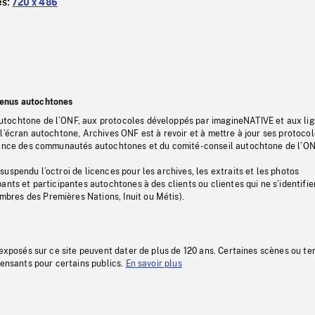
es:
720 x 486
tenus autochtones
tochtone de l’ONF, aux protocoles développés par imagineNATIVE et aux li
l’écran autochtone, Archives ONF est à revoir et à mettre à jour ses protoco
stance des communautés autochtones et du comité-conseil autochtone de l’ON
uspendu l’octroi de licences pour les archives, les extraits et les photos
ants et participantes autochtones à des clients ou clientes qui ne s’identifie
res des Premières Nations, Inuit ou Métis).
 exposés sur ce site peuvent dater de plus de 120 ans. Certaines scènes ou t
fensants pour certains publics.
En savoir plus