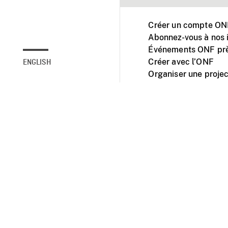
Créer un compte ONF
Abonnez-vous à nos i
Événements ONF prè
Créer avec l’ONF
ENGLISH
Organiser une projec
Facebook
Youtube
L'ONF sur mobile et 
Accessibilité
Site ins
© 2025 Office natio