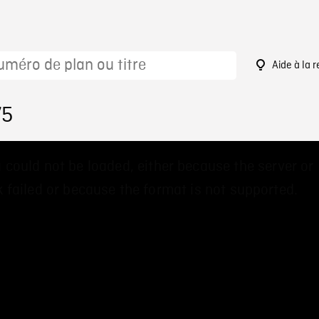
Aide à la 
75
 could not be loaded, either because the server or
 failed or because the format is not supported.