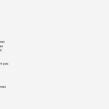
gnes
les
F.
nt pas
ermes