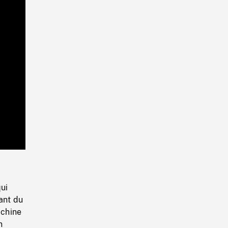
Playback
Rate
ui
ant du
achine
n