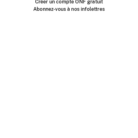
Créer un compte ONF gratuit
Abonnez-vous à nos infolettres
Événements ONF près de chez vous
Créer avec l’ONF
Organiser une projection publique
À propos de ce site
Centre d'aide
Contactez-nous
Espace Média
Emplois
ONF.ca
Production
Distribution
Éducation
Blogue ONF