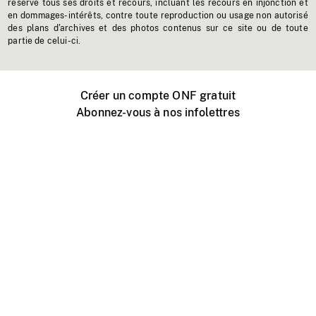
réserve tous ses droits et recours, incluant les recours en injonction et
en dommages-intérêts, contre toute reproduction ou usage non autorisé
des plans d'archives et des photos contenus sur ce site ou de toute
partie de celui-ci.
Créer un compte ONF gratuit
Abonnez-vous à nos infolettres
Événements ONF près de chez vous
Créer avec l’ONF
Organiser une projection publique
À propos de ce site
Centre d'aide
Contactez-nous
Espace Média
Emplois