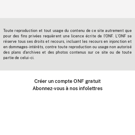
Toute reproduction et tout usage du contenu de ce site autrement que
pour des fins privées requièrent une licence écrite de l'ONF. L'ONF se
réserve tous ses droits et recours, incluant les recours en injonction et
en dommages-intérêts, contre toute reproduction ou usage non autorisé
des plans d'archives et des photos contenus sur ce site ou de toute
partie de celui-ci.
Créer un compte ONF gratuit
Abonnez-vous à nos infolettres
Événements ONF près de chez vous
Créer avec l’ONF
Organiser une projection publique
À propos de ce site