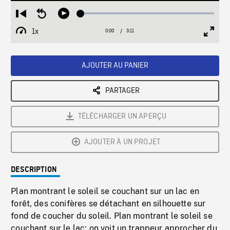
Loaded
:
Restart
Seek
Play
1.43%
from
backward
1x
0:00
Current
3:11
Duration
/
beginning
10
Playback
Full
Time
seconds
Rate
Scree
AJOUTER AU PANIER
PARTAGER
TÉLÉCHARGER UN APERÇU
AJOUTER À UN PROJET
DESCRIPTION
Plan montrant le soleil se couchant sur un lac en
forêt, des conifères se détachant en silhouette sur
fond de coucher du soleil. Plan montrant le soleil se
couchant sur le lac; on voit un trappeur approcher du