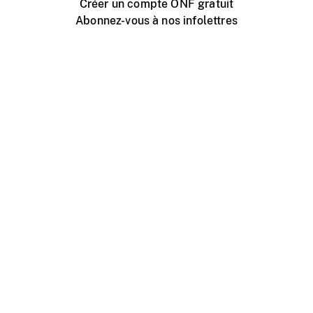
Créer un compte ONF gratuit
Abonnez-vous à nos infolettres
Événements ONF près de chez vous
Créer avec l’ONF
Organiser une projection publique
À propos de ce site
Centre d'aide
Contactez-nous
Espace Média
Emplois
ONF.ca
Production
Distribution
Éducation
Blogue ONF