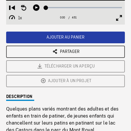
Loaded
:
Restart
Seek
Play
1.04%
from
backward
1x
0:00
Current
4:51
Duration
/
beginning
10
Playback
Full
Time
seconds
Rate
Scree
AJOUTER AU PANIER
PARTAGER
TÉLÉCHARGER UN APERÇU
AJOUTER À UN PROJET
DESCRIPTION
Quelques plans variés montrant des adultes et des
enfants en train de patiner, de jeunes enfants qui
chancellent sur leurs patins en patinant sur le lac
des Castors dans le parc du Mont Royal.