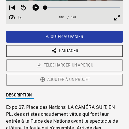
Loaded
:
Restart
Seek
Play
0.40%
from
backward
1x
0:00
Current
9:20
Duration
/
beginning
10
Playback
Full
Time
seconds
Rate
Scree
AJOUTER AU PANIER
PARTAGER
TÉLÉCHARGER UN APERÇU
AJOUTER À UN PROJET
DESCRIPTION
Expo 67, Place des Nations: LA CAMÉRA SUIT, EN
PL, des artistes chaudement vêtus qui font leur
entrée à la Place des Nations avant le spectacle de
clôture, la foule qui s'assemble. Arrivée des