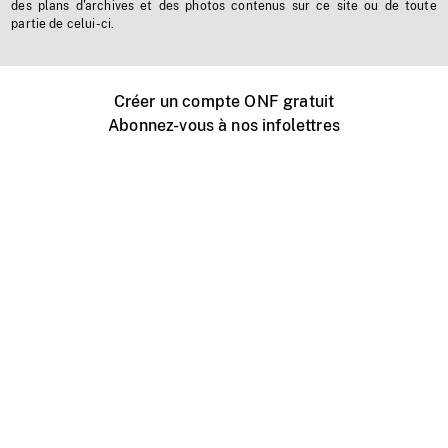
des plans d'archives et des photos contenus sur ce site ou de toute
partie de celui-ci.
Créer un compte ONF gratuit
Abonnez-vous à nos infolettres
Événements ONF près de chez vous
Créer avec l’ONF
Organiser une projection publique
À propos de ce site
Centre d'aide
Contactez-nous
Espace Média
Emplois
ONF.ca