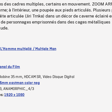
s des cadres multiples, certains en mouvement. ZOOM A
rne; à l'intérieur, une poupée aux pieds articulés. Plusieurs
ête articulée (Jiri Trnka) dans un décor de caverne éclairé e
s de personnages emprisonnés dans des cages métalliques
tude.
:
L'Homme multiplié / Multiple Man
ional du Film
Bobine 35 mm
HDCAM SR
Video Disque Digital
,
,
5mm eastman color neg
3
ANAMORPHIC_4/3
,
es:
1920 x 1080