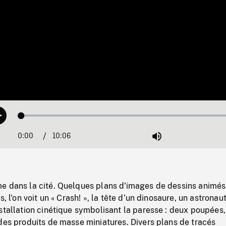
Loaded
:
Play
0.37%
0:00
Current
10:06
Duration
/
Mute
Time
e dans la cité. Quelques plans d'images de dessins animés
s, l'on voit un « Crash! », la tête d’un dinosaure, un astronau
stallation cinétique symbolisant la paresse : deux poupées,
des produits de masse miniatures. Divers plans de tracés