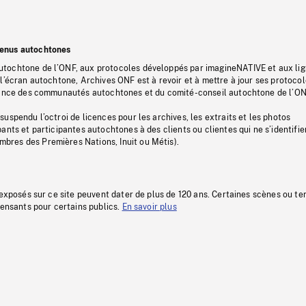
tenus autochtones
tochtone de l’ONF, aux protocoles développés par imagineNATIVE et aux li
l’écran autochtone, Archives ONF est à revoir et à mettre à jour ses protoco
stance des communautés autochtones et du comité-conseil autochtone de l’ON
uspendu l’octroi de licences pour les archives, les extraits et les photos
ants et participantes autochtones à des clients ou clientes qui ne s’identifie
res des Premières Nations, Inuit ou Métis).
 exposés sur ce site peuvent dater de plus de 120 ans. Certaines scènes ou t
fensants pour certains publics.
En savoir plus