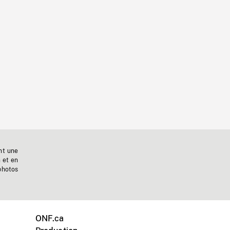
nt une
n et en
photos
ONF.ca