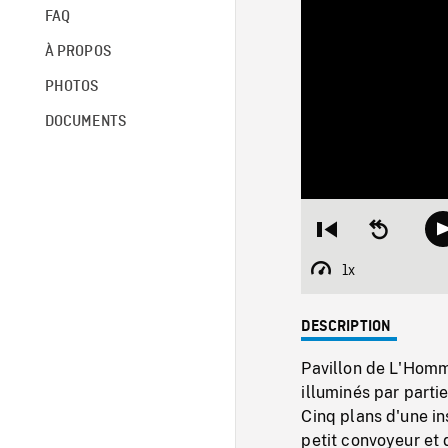
FAQ
À PROPOS
PHOTOS
DOCUMENTS
Restart
Seek
from
backward
beginning
10
1x
Playback
seconds
Rate
DESCRIPTION
Pavillon de L'Homm
illuminés par partie
Cinq plans d'une in
petit convoyeur et 