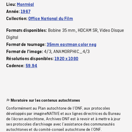
Lieu:
Montréal
Année:
1967
Collection:
Office National du Film
Bobine 35 mm
HDCAM SR
Video Disque
Formats disponibles:
,
,
Digital
Format de tournage:
35mm eastman color neg
4/3
ANAMORPHIC_4/3
Format de l'image:
,
Résolutions disponibles:
1920 x 1080
Cadence:
59.94
Moratoire sur les contenus autochtones
Conformément au Plan autochtone de l’ONF, aux protocoles
développés par imagineNATIVE et aux lignes directrices du Bureau
de l’écran autochtone, Archives ONF est à revoir et à mettre à jour
ses protocoles d’archivage avec l’assistance des communautés
autochtones et du comité-conseil autochtone de l’ONF.