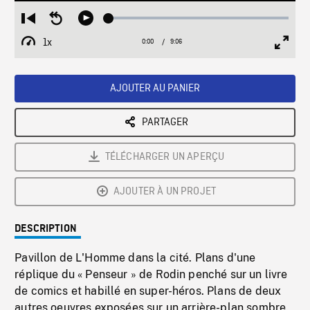
Loaded
:
Restart
Seek
Play
0.41%
from
backward
1x
0:00
Current
9:06
Duration
/
beginning
10
Playback
Full
Time
seconds
Rate
Scree
AJOUTER AU PANIER
PARTAGER
TÉLÉCHARGER UN APERÇU
AJOUTER À UN PROJET
DESCRIPTION
Pavillon de L'Homme dans la cité. Plans d'une
réplique du « Penseur » de Rodin penché sur un livre
de comics et habillé en super-héros. Plans de deux
autres oeuvres exposées sur un arrière-plan sombre.