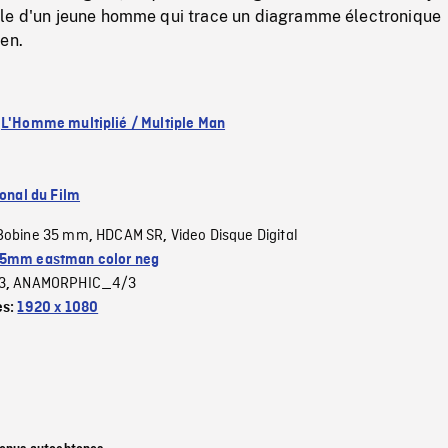
le d'un jeune homme qui trace un diagramme électronique
en.
:
L'Homme multiplié / Multiple Man
ional du Film
Bobine 35 mm
HDCAM SR
Video Disque Digital
,
,
5mm eastman color neg
3
ANAMORPHIC_4/3
,
es:
1920 x 1080