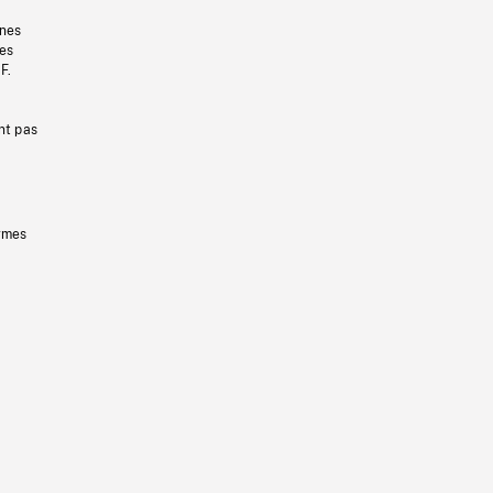
gnes
les
F.
nt pas
ermes