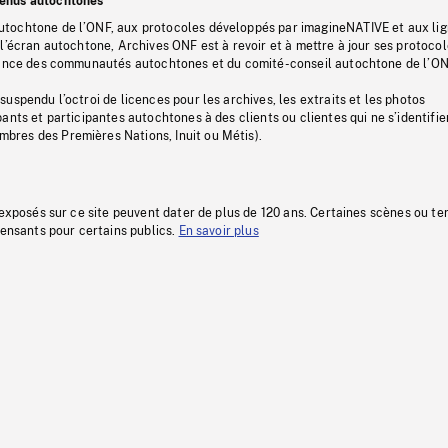
tenus autochtones
tochtone de l’ONF, aux protocoles développés par imagineNATIVE et aux li
l’écran autochtone, Archives ONF est à revoir et à mettre à jour ses protoco
stance des communautés autochtones et du comité-conseil autochtone de l’ON
uspendu l’octroi de licences pour les archives, les extraits et les photos
ants et participantes autochtones à des clients ou clientes qui ne s’identifie
res des Premières Nations, Inuit ou Métis).
 exposés sur ce site peuvent dater de plus de 120 ans. Certaines scènes ou t
fensants pour certains publics.
En savoir plus