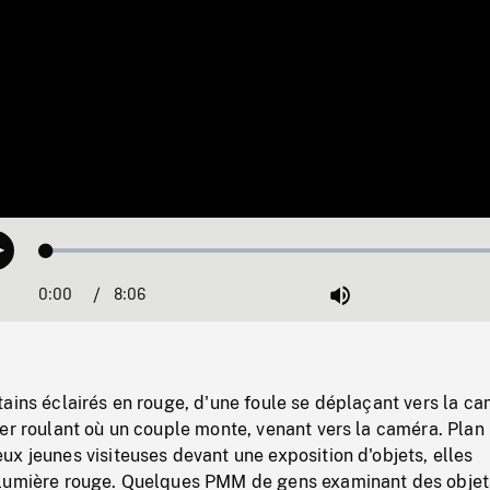
Loaded
:
Play
0.46%
0:00
Current
8:06
Duration
/
Mute
Time
ains éclairés en rouge, d'une foule se déplaçant vers la ca
er roulant où un couple monte, venant vers la caméra. Plan
x jeunes visiteuses devant une exposition d'objets, elles
lumière rouge. Quelques PMM de gens examinant des objets