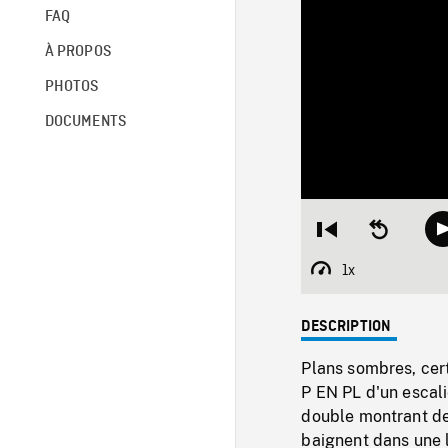
FAQ
À PROPOS
PHOTOS
DOCUMENTS
Restart
Seek
from
backward
beginning
10
1x
Playback
seconds
Rate
DESCRIPTION
Plans sombres, cert
P EN PL d'un escali
double montrant deu
baignent dans une 