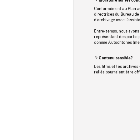
Moratoire sur les con
Conformément au Plan au
directrices du Bureau de 
d’archivage avec l’assi
Entre-temps, nous avons s
représentant des particip
comme Autochtones (memb
Contenu sensible?
Les films et les archives
reliés pourraient être of