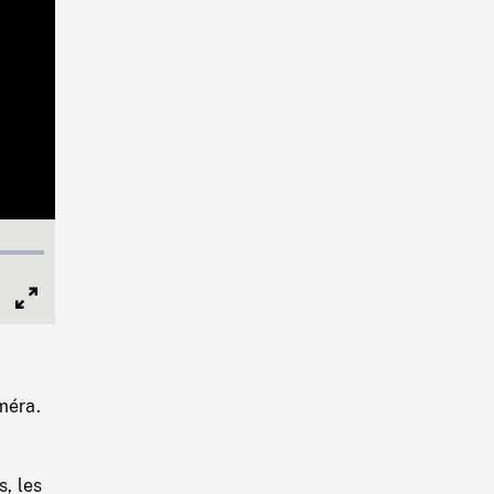
Full
Screen
méra.
, les