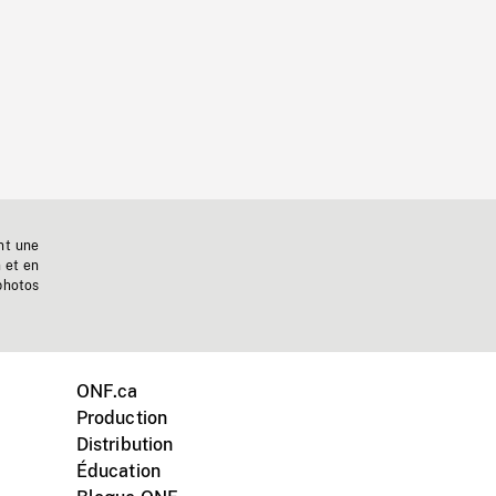
nt une
n et en
photos
ONF.ca
Production
Distribution
Éducation