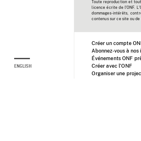
Toute reproduction et tou
licence écrite de l'ONF. L
dommages-intérêts, contr
contenus sur ce site ou de 
Créer un compte ONF
Abonnez-vous à nos i
Événements ONF prè
Créer avec l’ONF
ENGLISH
Organiser une projec
Facebook
Youtube
L'ONF sur mobile et 