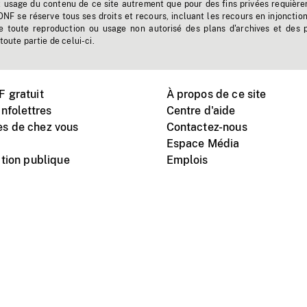
t usage du contenu de ce site autrement que pour des fins privées requière
'ONF se réserve tous ses droits et recours, incluant les recours en injonctio
e toute reproduction ou usage non autorisé des plans d'archives et des 
toute partie de celui-ci.
 gratuit
À propos de ce site
nfolettres
Centre d'aide
s de chez vous
Contactez-nous
Espace Média
tion publique
Emplois
Instagram
Vimeo
X
télé