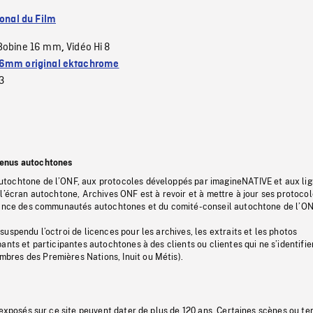
ional du Film
Bobine 16 mm
Vidéo Hi 8
,
6mm original ektachrome
3
tenus autochtones
tochtone de l’ONF, aux protocoles développés par imagineNATIVE et aux li
l’écran autochtone, Archives ONF est à revoir et à mettre à jour ses protoco
stance des communautés autochtones et du comité-conseil autochtone de l’ON
uspendu l’octroi de licences pour les archives, les extraits et les photos
ants et participantes autochtones à des clients ou clientes qui ne s’identifie
res des Premières Nations, Inuit ou Métis).
 exposés sur ce site peuvent dater de plus de 120 ans. Certaines scènes ou t