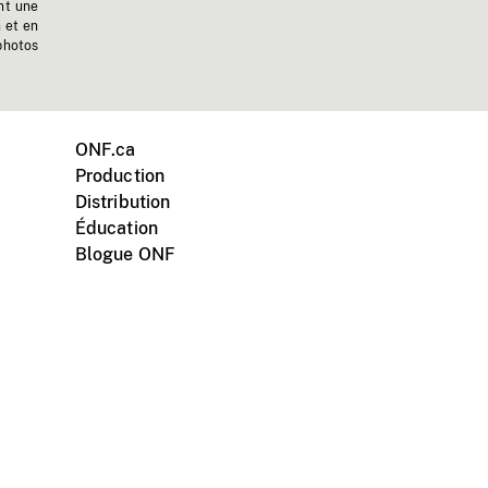
nt une
n et en
photos
ONF.ca
Production
Distribution
Éducation
Blogue ONF