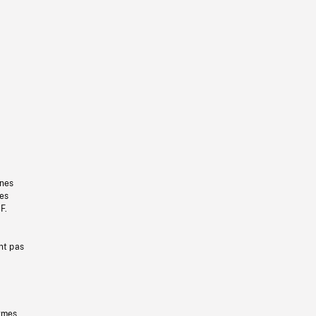
gnes
les
F.
nt pas
ermes