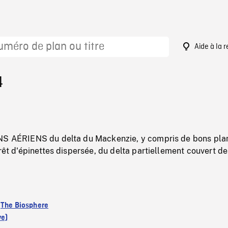
Aide à la 
4
NS AÉRIENS du delta du Mackenzie, y compris de bons pla
orêt d'épinettes dispersée, du delta partiellement couvert de
:
The Biosphere
ve)