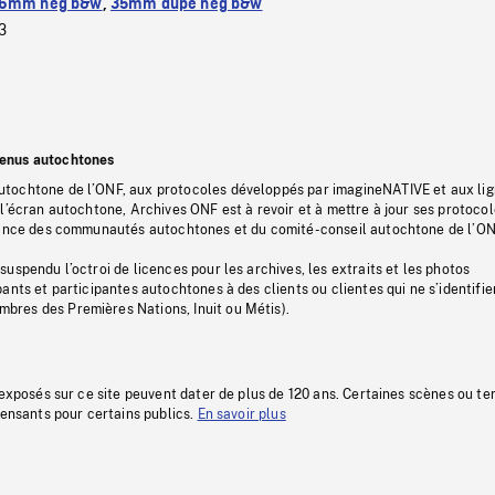
6mm neg b&w
,
35mm dupe neg b&w
3
tenus autochtones
tochtone de l’ONF, aux protocoles développés par imagineNATIVE et aux li
l’écran autochtone, Archives ONF est à revoir et à mettre à jour ses protoco
stance des communautés autochtones et du comité-conseil autochtone de l’ON
uspendu l’octroi de licences pour les archives, les extraits et les photos
ants et participantes autochtones à des clients ou clientes qui ne s’identifie
res des Premières Nations, Inuit ou Métis).
 exposés sur ce site peuvent dater de plus de 120 ans. Certaines scènes ou t
fensants pour certains publics.
En savoir plus