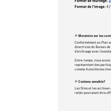
Format de tournage:
1
4/
Format de l'image:
Moratoire sur les con
Conformément au Plan au
directrices du Bureau de 
d’archivage avec l’assi
Entre-temps, nous avons s
représentant des particip
comme Autochtones (memb
Contenu sensible?
Les films et les archives
reliés pourraient être of