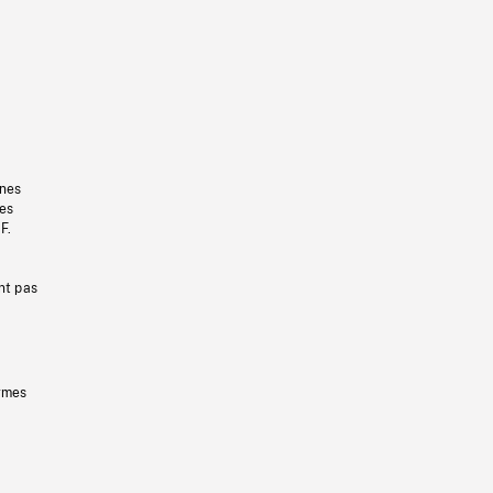
gnes
les
F.
nt pas
ermes