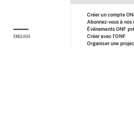
Créer un compte ONF
Abonnez-vous à nos i
Événements ONF prè
Créer avec l’ONF
ENGLISH
Organiser une projec
Facebook
Youtube
L'ONF sur mobile et 
Accessibilité
Site ins
© 2025 Office natio