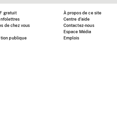
 gratuit
À propos de ce site
nfolettres
Centre d'aide
s de chez vous
Contactez-nous
Espace Média
tion publique
Emplois
Instagram
Vimeo
X
télé
titutionnel
Conditions d'utilisation
Protection des renseigne
nal du film du Canada