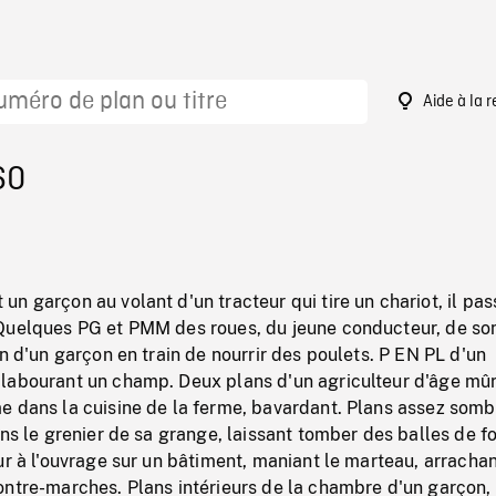
Aide à la 
60
n garçon au volant d'un tracteur qui tire un chariot, il pas
Quelques PG et PMM des roues, du jeune conducteur, de so
an d'un garçon en train de nourrir des poulets. P EN PL d'un
labourant un champ. Deux plans d'un agriculteur d'âge mûr
e dans la cuisine de la ferme, bavardant. Plans assez somb
ans le grenier de sa grange, laissant tomber des balles de fo
ur à l'ouvrage sur un bâtiment, maniant le marteau, arracha
ontre-marches. Plans intérieurs de la chambre d'un garçon,