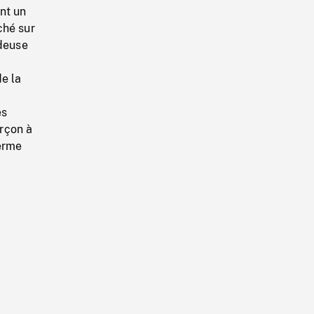
nt un
ché sur
ndeuse
e la
t
es
rçon à
ferme