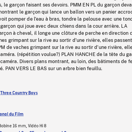
s, le garçon faisant ses devoirs. PMM EN PL du garçon deva
ontrant le garçon qui lance un ballon vers un panier accro
voit pomper de l'eau à bras, tondre la pelouse avec une to
 garçon qui joue avec deux chiens dans la cour arrière. LA
çon à cheval, il longe une clôture de perche en direction d
s grimpant sur la rive au sortir d'une rivière, elles passen
M de vaches grimpant sur la rive au sortir d'une rivière, ell
caméra. (répétition voulue?) PLAN HANCHE de la tête du ga
 caméra. Divers plans montrant, au loin, des bâtiments de 
é. PAN VERS LE BAS sur un arbre bien feuillu.
:
Three Country Boys
ional du Film
Bobine 16 mm
Vidéo Hi 8
,