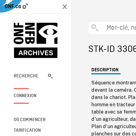
ONF.ca
STK-ID 330
DESCRIPTION
RECHERCHE
Séquence montrant u
devant la caméra. 
CONNEXION
dans le chariot. Pl
homme en tracteur 
table avec sa femm
d'un agriculteur, d
OÙ COMMENCER
Plan d'un agriculte
TARIFICATION
planches sur des c