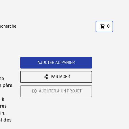
recherche
0
AJOUTER AU PANIER
PARTAGER
se
n père
AJOUTER À UN PROJET
 à
res
in.
nt des