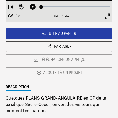
Loaded
:
Restart
Seek
Play
2.86%
from
backward
1x
0:00
Current
2:00
Duration
/
beginning
10
Playback
Full
Time
seconds
Rate
Scree
AJOUTER AU PANIER
PARTAGER
TÉLÉCHARGER UN APERÇU
AJOUTER À UN PROJET
DESCRIPTION
Quelques PLANS GRAND-ANGULAIRE en CP de la
basilique Sacré-Coeur; on voit des visiteurs qui
montent les marches.