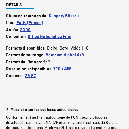
DÉTAILS
Chute de tournage de:
Slippery Blisses
Lieu:
Paris (France)
Année:
2000
Collection:
Office National du Film
Digital Beta
Vidéo Hi 8
Formats disponibles:
,
Format de tournage:
Betacam digital 4/3
4/3
Format de l'image:
Résolutions disponibles:
720 x 486
Cadence:
29.97
Moratoire sur les contenus autochtones
Conformément au Plan autochtone de l’ONF, aux protocoles
développés par imagineNATIVE et aux lignes directrices du Bureau
de l’écran autochtone, Archives ONF est à revoir et à mettre à jour