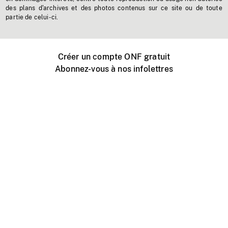
des plans d'archives et des photos contenus sur ce site ou de toute
partie de celui-ci.
Créer un compte ONF gratuit
Abonnez-vous à nos infolettres
Événements ONF près de chez vous
Créer avec l’ONF
Organiser une projection publique
À propos de ce site
Centre d'aide
Contactez-nous
Espace Média
Emplois
ONF.ca