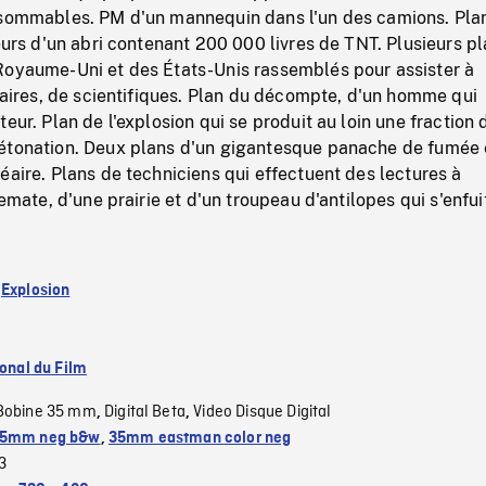
nsommables. PM d'un mannequin dans l'un des camions. Pla
ieurs d'un abri contenant 200 000 livres de TNT. Plusieurs p
Royaume-Uni et des États-Unis rassemblés pour assister à
itaires, de scientifiques. Plan du décompte, d'un homme qui
eur. Plan de l'explosion qui se produit au loin une fraction 
étonation. Deux plans d'un gigantesque panache de fumée 
éaire. Plans de techniciens qui effectuent des lectures à
semate, d'une prairie et d'un troupeau d'antilopes qui s'enfui
:
Explosion
ional du Film
Bobine 35 mm
Digital Beta
Video Disque Digital
,
,
5mm neg b&w
,
35mm eastman color neg
3