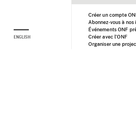
Créer un compte ONF
Abonnez-vous à nos i
Événements ONF prè
Créer avec l’ONF
ENGLISH
Organiser une projec
Facebook
Youtube
L'ONF sur mobile et 
Accessibilité
Site ins
© 2025 Office natio