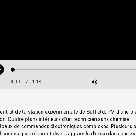
Loaded
:
Play
1.05%
0:00
Current
4:46
Duration
/
Mute
Time
entral de la station expérimentale de Suffield. PM d'une p
on. Quatre plans intérieurs d'un technicien sans chemise
bleaux de commandes électroniques complexes. Plusieurs 
s hommes qui préparent divers appareils d'essai dans une z