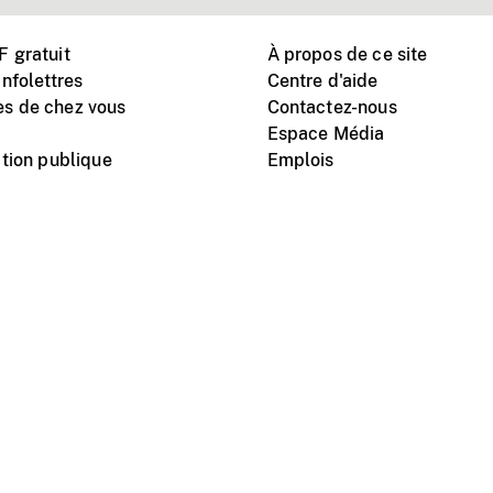
 gratuit
À propos de ce site
nfolettres
Centre d'aide
s de chez vous
Contactez-nous
Espace Média
tion publique
Emplois
Instagram
Vimeo
X
télé
titutionnel
Conditions d'utilisation
Protection des renseigne
nal du film du Canada