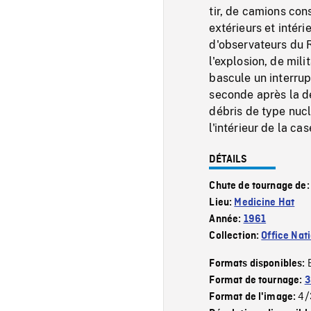
tir, de camions co
extérieurs et intér
d'observateurs du 
l'explosion, de mil
bascule un interrupt
seconde après la d
débris de type nucl
l'intérieur de la ca
DÉTAILS
Chute de tournage de
Lieu:
Medicine Hat
Année:
1961
Collection:
Office Nat
Formats disponibles:
Format de tournage:
3
4/
Format de l'image: