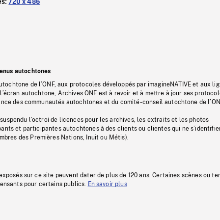
es:
720 x 486
tenus autochtones
tochtone de l’ONF, aux protocoles développés par imagineNATIVE et aux li
l’écran autochtone, Archives ONF est à revoir et à mettre à jour ses protoco
stance des communautés autochtones et du comité-conseil autochtone de l’ON
uspendu l’octroi de licences pour les archives, les extraits et les photos
ants et participantes autochtones à des clients ou clientes qui ne s’identifie
res des Premières Nations, Inuit ou Métis).
 exposés sur ce site peuvent dater de plus de 120 ans. Certaines scènes ou t
fensants pour certains publics.
En savoir plus