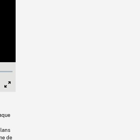
Full
Screen
laque
plans
one de