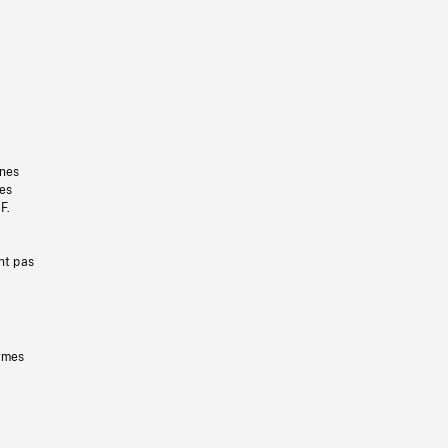
gnes
les
F.
nt pas
ermes