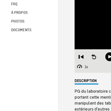
FAQ
À PROPOS
PHOTOS
DOCUMENTS
Restart
Seek
from
backward
beginning
10
1x
Playback
seconds
Rate
DESCRIPTION
PG du laboratoire c
portant cette menti
manipulant des ta
extérieurs d'autre