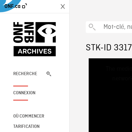
ONF.ca
STK-ID 331
This
The media
is
a
RECHERCHE
network
modal
window.
CONNEXION
OÙ COMMENCER
TARIFICATION