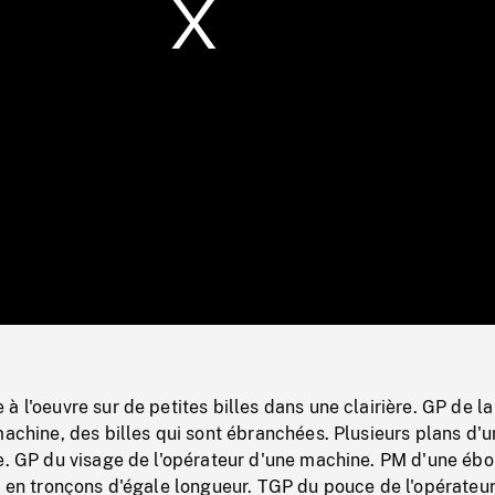
/
Loaded
:
Mute
0%
à l'oeuvre sur de petites billes dans une clairière. GP de la
machine, des billes qui sont ébranchées. Plusieurs plans d'
re. GP du visage de l'opérateur d'une machine. PM d'une éb
s en tronçons d'égale longueur. TGP du pouce de l'opérateur