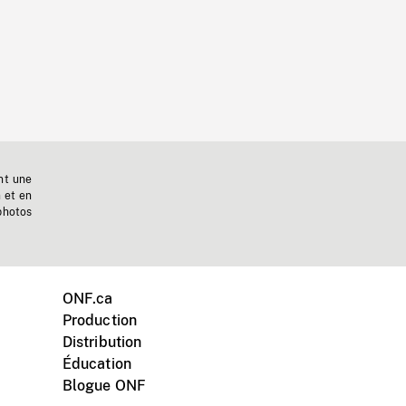
nt une
n et en
photos
ONF.ca
Production
Distribution
Éducation
Blogue ONF