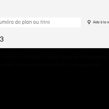
Aide à la 
73
 could not be loaded, either because the server or
 failed or because the format is not supported.