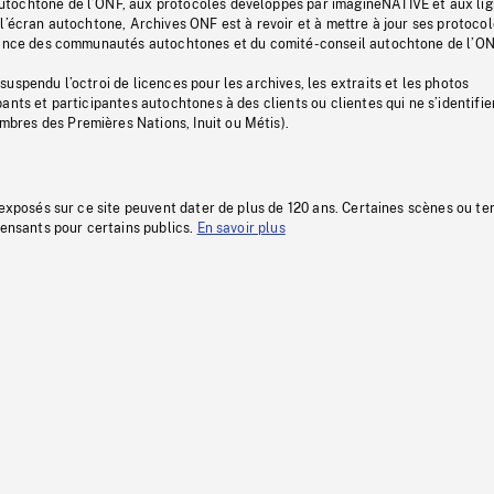
tochtone de l’ONF, aux protocoles développés par imagineNATIVE et aux li
l’écran autochtone, Archives ONF est à revoir et à mettre à jour ses protoco
stance des communautés autochtones et du comité-conseil autochtone de l’ON
uspendu l’octroi de licences pour les archives, les extraits et les photos
ants et participantes autochtones à des clients ou clientes qui ne s’identifie
res des Premières Nations, Inuit ou Métis).
 exposés sur ce site peuvent dater de plus de 120 ans. Certaines scènes ou t
fensants pour certains publics.
En savoir plus