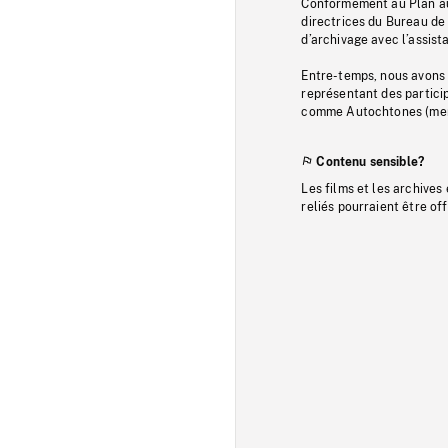
Conformément au Plan au
directrices du Bureau de 
d’archivage avec l’assi
Entre-temps, nous avons s
représentant des particip
comme Autochtones (memb
Contenu sensible?
Les films et les archives
reliés pourraient être of