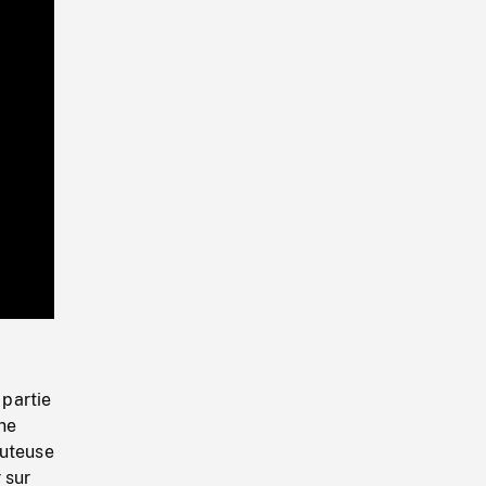
Playback
Rate
 partie
une
outeuse
 sur