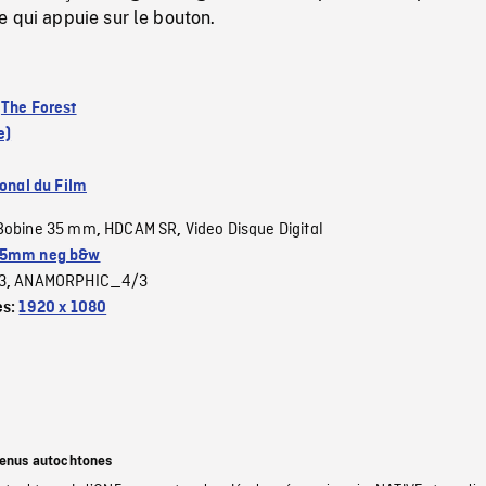
 qui appuie sur le bouton.
:
The Forest
e)
ional du Film
Bobine 35 mm
HDCAM SR
Video Disque Digital
,
,
5mm neg b&w
3
ANAMORPHIC_4/3
,
es:
1920 x 1080
tenus autochtones