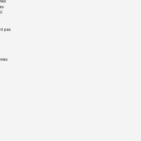
gnes
les
F.
nt pas
ermes