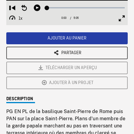
Loaded
:
Restart
Seek
Play
1.05%
from
backward
1x
0:00
Current
5:05
Duration
/
beginning
10
Playback
Full
Time
seconds
Rate
Scree
AJOUTER AU PANIER
PARTAGER
TÉLÉCHARGER UN APERÇU
AJOUTER À UN PROJET
DESCRIPTION
PG EN PL de la basilique Saint-Pierre de Rome puis
PAN sur la place Saint-Pierre. Plans d'un membre de
la garde papale marchant au pas en traversant une
terrasse intérieure où des membres du clergé se