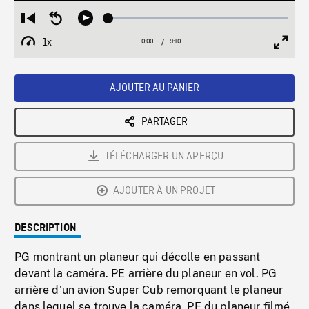
Loaded
:
Restart
Seek
Play
0.41%
from
backward
1x
0:00
Current
9:10
Duration
/
beginning
10
Playback
Full
Time
seconds
Rate
Scree
AJOUTER AU PANIER
PARTAGER
TÉLÉCHARGER UN APERÇU
AJOUTER À UN PROJET
DESCRIPTION
PG montrant un planeur qui décolle en passant
devant la caméra. PE arrière du planeur en vol. PG
arrière d'un avion Super Cub remorquant le planeur
dans lequel se trouve la caméra. PE du planeur filmé