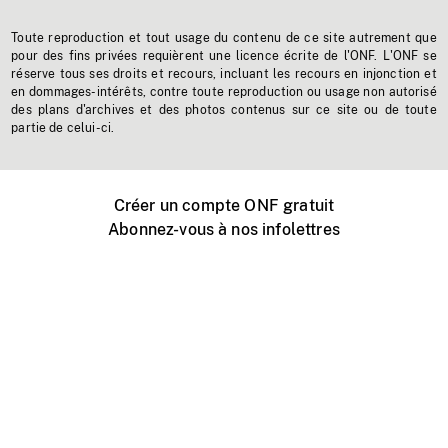
Toute reproduction et tout usage du contenu de ce site autrement que
pour des fins privées requièrent une licence écrite de l'ONF. L'ONF se
réserve tous ses droits et recours, incluant les recours en injonction et
en dommages-intérêts, contre toute reproduction ou usage non autorisé
des plans d'archives et des photos contenus sur ce site ou de toute
partie de celui-ci.
Créer un compte ONF gratuit
Abonnez-vous à nos infolettres
Événements ONF près de chez vous
Créer avec l’ONF
Organiser une projection publique
À propos de ce site
Centre d'aide
Contactez-nous
Espace Média