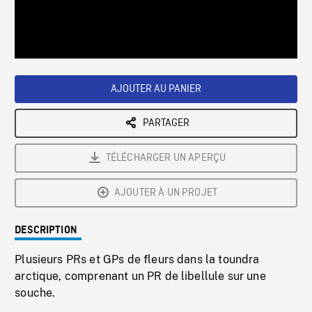
/
Loaded
:
Playback
0%
Rate
AJOUTER AU PANIER
PARTAGER
TÉLÉCHARGER UN APERÇU
AJOUTER À UN PROJET
DESCRIPTION
Plusieurs PRs et GPs de fleurs dans la toundra
arctique, comprenant un PR de libellule sur une
souche.