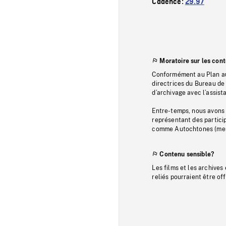
Cadence:
29.97
Moratoire sur les con
Conformément au Plan au
directrices du Bureau de 
d’archivage avec l’assi
Entre-temps, nous avons s
représentant des particip
comme Autochtones (memb
Contenu sensible?
Les films et les archives
reliés pourraient être of