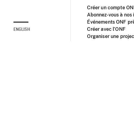
Créer un compte ONF
Abonnez-vous à nos i
Événements ONF prè
Créer avec l’ONF
ENGLISH
Organiser une projec
Facebook
Youtube
L'ONF sur mobile et 
Accessibilité
Site ins
© 2025 Office natio