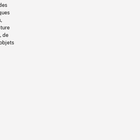
des
lques
,
nture
, de
objets