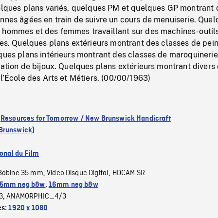
uelques plans variés, quelques PM et quelques GP montrant 
onnes âgées en train de suivre un cours de menuiserie. Que
 hommes et des femmes travaillant sur des machines-outils
les. Quelques plans extérieurs montrant des classes de pei
ques plans intérieurs montrant des classes de maroquinerie
cation de bijoux. Quelques plans extérieurs montrant divers 
 l’École des Arts et Métiers. (00/00/1963)
:
Resources for Tomorrow / New Brunswick Handicraft
Brunswick)
ional du Film
Bobine 35 mm
Video Disque Digital
HDCAM SR
,
,
5mm neg b&w
,
16mm neg b&w
3
ANAMORPHIC_4/3
,
es:
1920 x 1080