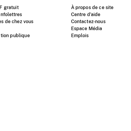
 gratuit
À propos de ce site
nfolettres
Centre d'aide
s de chez vous
Contactez-nous
Espace Média
tion publique
Emplois
Instagram
Vimeo
X
télé
titutionnel
Conditions d'utilisation
Protection des renseigne
nal du film du Canada