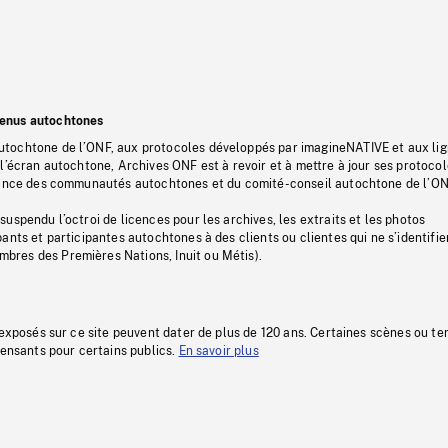
tenus autochtones
tochtone de l’ONF, aux protocoles développés par imagineNATIVE et aux li
l’écran autochtone, Archives ONF est à revoir et à mettre à jour ses protoco
stance des communautés autochtones et du comité-conseil autochtone de l’ON
uspendu l’octroi de licences pour les archives, les extraits et les photos
ants et participantes autochtones à des clients ou clientes qui ne s’identifie
res des Premières Nations, Inuit ou Métis).
 exposés sur ce site peuvent dater de plus de 120 ans. Certaines scènes ou t
fensants pour certains publics.
En savoir plus