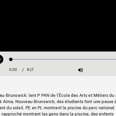
Loaded
:
Play
0.45%
0:00
Current
8:17
Duration
/
Mute
Time
au-Brunswick: lent P PAN de l’École des Arts et Métiers du
 à Alma, Nouveau-Brunswick; des étudiants font une pause 
tant du soleil. PE en PL montrant la piscine du parc national
 rapproché montrant les gens dans la piscine, des enfants