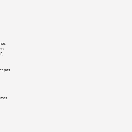
gnes
les
F.
nt pas
ermes