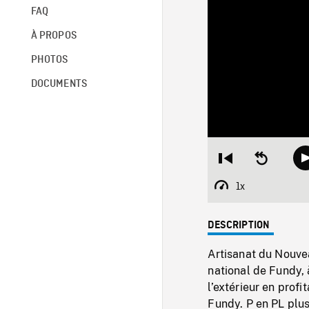
FAQ
À PROPOS
PHOTOS
DOCUMENTS
Restart
Seek
from
backward
beginning
10
1x
Playback
seconds
Rate
DESCRIPTION
Artisanat du Nouve
national de Fundy,
l’extérieur en profi
Fundy. P en PL plus