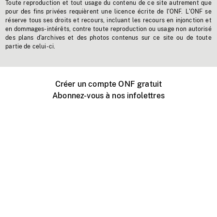
Toute reproduction et tout usage du contenu de ce site autrement que
pour des fins privées requièrent une licence écrite de l'ONF. L'ONF se
réserve tous ses droits et recours, incluant les recours en injonction et
en dommages-intérêts, contre toute reproduction ou usage non autorisé
des plans d'archives et des photos contenus sur ce site ou de toute
partie de celui-ci.
Créer un compte ONF gratuit
Abonnez-vous à nos infolettres
Événements ONF près de chez vous
Créer avec l’ONF
Organiser une projection publique
À propos de ce site
Centre d'aide
Contactez-nous
Espace Média
Emplois