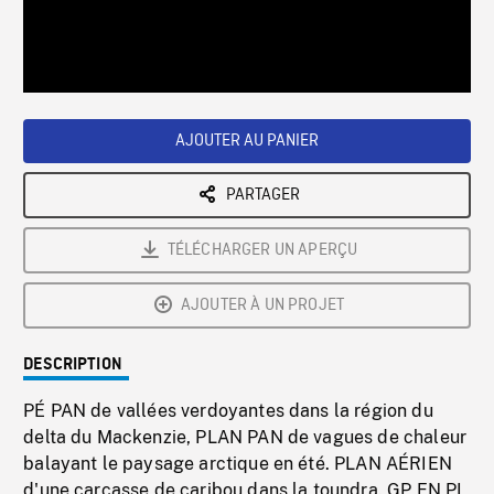
/
Loaded
:
Playback
0%
Rate
AJOUTER AU PANIER
PARTAGER
TÉLÉCHARGER UN APERÇU
AJOUTER À UN PROJET
DESCRIPTION
PÉ PAN de vallées verdoyantes dans la région du
delta du Mackenzie, PLAN PAN de vagues de chaleur
balayant le paysage arctique en été. PLAN AÉRIEN
d'une carcasse de caribou dans la toundra. GP EN PL