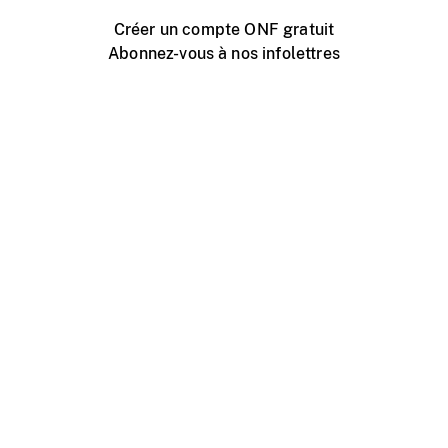
Créer un compte ONF gratuit
Abonnez-vous à nos infolettres
Événements ONF près de chez vous
Créer avec l’ONF
Organiser une projection publique
À propos de ce site
Centre d'aide
Contactez-nous
Espace Média
Emplois
ONF.ca
Production
Distribution
Éducation