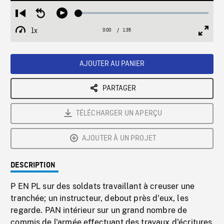
Loaded
:
Restart
Seek
Play
3.11%
from
backward
1x
0:00
Current
1:35
Duration
/
beginning
10
Playback
Full
Time
seconds
Rate
Scree
AJOUTER AU PANIER
PARTAGER
TÉLÉCHARGER UN APERÇU
AJOUTER À UN PROJET
DESCRIPTION
P EN PL sur des soldats travaillant à creuser une
tranchée; un instructeur, debout près d'eux, les
regarde. PAN intérieur sur un grand nombre de
commis de l'armée effectuant des travaux d'écritures