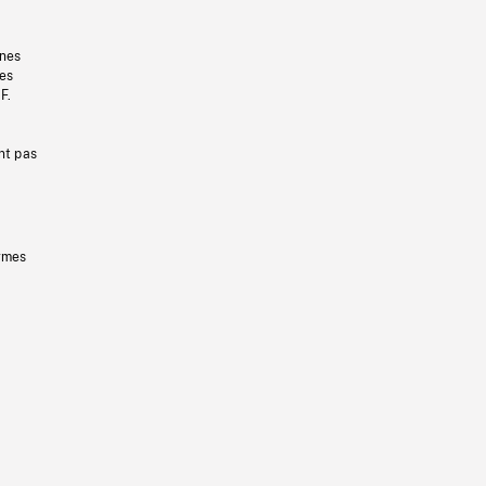
gnes
les
F.
nt pas
ermes