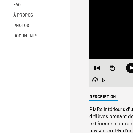
FAQ
À PROPOS
PHOTOS
DOCUMENTS
Restart
Seek
from
backward
beginning
10
1x
Playback
seconds
Rate
DESCRIPTION
PMRs intérieurs d'
d'élèves prenant de
extérieure montran
navigation. PR d'u