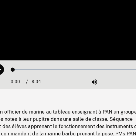
Loaded
:
Play
0.62%
0:00
Current
6:04
Duration
/
Mute
Time
un officier de marine au tableau enseignant à PAN un group
s notes à leur pupitre dans une salle de classe. Séquence
t des élèves apprenant le fonctionnement des instruments 
n commandant de la marine barbu prenant la pose. PMs PA