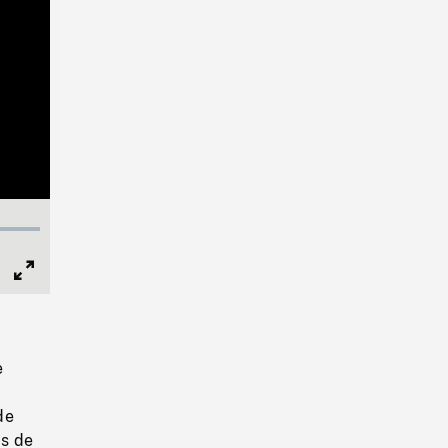
Full
Screen
e
de
Ns de