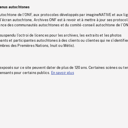
tenus autochtones
tochtone de l’ONF, aux protocoles développés par imagineNATIVE et aux li
l’écran autochtone, Archives ONF est à revoir et à mettre à jour ses protoco
stance des communautés autochtones et du comité-conseil autochtone de l’ON
uspendu l’octroi de licences pour les archives, les extraits et les photos
ants et participantes autochtones à des clients ou clientes qui ne s’identifie
res des Premières Nations, Inuit ou Métis).
 exposés sur ce site peuvent dater de plus de 120 ans. Certaines scènes ou t
fensants pour certains publics.
En savoir plus