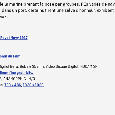
e la marine prenant la pose par groupes. PEs variés de nav
 dans un port, certains tirent une salve d'honneur, exhibent
aux.
:
Royal Navy 1917
ional du Film
Digital Beta
Bobine 35 mm
Video Disque Digital
HDCAM SR
,
,
,
5mm fine grain b&w
3
ANAMORPHIC_4/3
,
es:
720 x 486
,
1920 x 1080