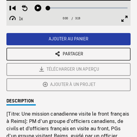
Loaded
:
Restart
Seek
Play
1.63%
from
backward
1x
0:00
Current
3:19
Duration
/
beginning
10
Playback
Full
Time
seconds
Rate
Scree
AJOUTER AU PANIER
PARTAGER
TÉLÉCHARGER UN APERÇU
AJOUTER À UN PROJET
DESCRIPTION
[Titre: Une mission canadienne visite le front français
à Reims]: PM d'un groupe d'officiers canadiens, de
civils et d'officiers français en visite au front, PGs
d'un groupe visitant Reims, guidé par un officier