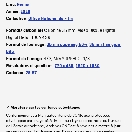
Lieu:
Reims
Année:
1918
Collection:
Office National du Film
Bobine 35 mm
Video Disque Digital
Formats disponibles:
,
,
Digital Beta
HDCAM SR
,
Format de tournage:
35mm dupe neg b&w
,
35mm fine grain
b&w
4/3
ANAMORPHIC_4/3
Format de l'image:
,
Résolutions disponibles:
720 x 486
,
1920 x 1080
Cadence:
29.97
Moratoire sur les contenus autochtones
Conformément au Plan autochtone de l’ONF, aux protocoles
développés par imagineNATIVE et aux lignes directrices du Bureau
de l’écran autochtone, Archives ONF est à revoir et à mettre à jour
ses protocoles d’archivage avec l’assistance des communautés