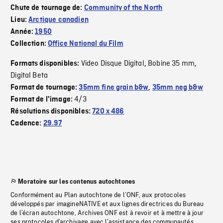
Chute de tournage de:
Community of the North
Lieu:
Arctique canadien
Année:
1950
Collection:
Office National du Film
Video Disque Digital
Bobine 35 mm
Formats disponibles:
,
,
Digital Beta
Format de tournage:
35mm fine grain b&w
,
35mm neg b&w
4/3
Format de l'image:
Résolutions disponibles:
720 x 486
Cadence:
29.97
Moratoire sur les contenus autochtones
Conformément au Plan autochtone de l’ONF, aux protocoles
développés par imagineNATIVE et aux lignes directrices du Bureau
de l’écran autochtone, Archives ONF est à revoir et à mettre à jour
ses protocoles d’archivage avec l’assistance des communautés