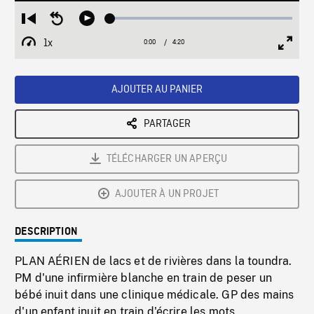
Loaded
:
Restart
Seek
Play
1.38%
from
backward
1x
0:00
Current
4:20
Duration
/
beginning
10
Playback
Full
Time
seconds
Rate
Scree
AJOUTER AU PANIER
PARTAGER
TÉLÉCHARGER UN APERÇU
AJOUTER À UN PROJET
DESCRIPTION
PLAN AÉRIEN de lacs et de rivières dans la toundra.
PM d'une infirmière blanche en train de peser un
bébé inuit dans une clinique médicale. GP des mains
d'un enfant inuit en train d'écrire les mots