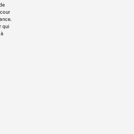
 de
 cour
ance.
r qui
 à