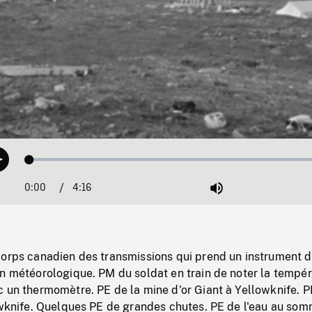
Loaded
:
Play
1.20%
0:00
Current
4:16
Duration
/
Mute
Time
corps canadien des transmissions qui prend un instrument 
on météorologique. PM du soldat en train de noter la tempé
c un thermomètre. PE de la mine d'or Giant à Yellowknife. 
owknife. Quelques PE de grandes chutes. PE de l'eau au som