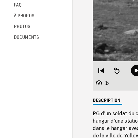
FAQ
À PROPOS
PHOTOS
DOCUMENTS
Restart
Seek
from
backward
beginning
10
1x
Playback
seconds
Rate
DESCRIPTION
PG d'un soldat du 
hangar d'une stati
dans le hangar ave
de la ville de Yell