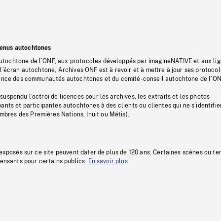
tenus autochtones
tochtone de l’ONF, aux protocoles développés par imagineNATIVE et aux li
l’écran autochtone, Archives ONF est à revoir et à mettre à jour ses protoco
stance des communautés autochtones et du comité-conseil autochtone de l’ON
uspendu l’octroi de licences pour les archives, les extraits et les photos
ants et participantes autochtones à des clients ou clientes qui ne s’identifie
res des Premières Nations, Inuit ou Métis).
 exposés sur ce site peuvent dater de plus de 120 ans. Certaines scènes ou t
fensants pour certains publics.
En savoir plus