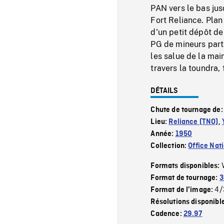
PAN vers le bas ju
Fort Reliance. Plan
d'un petit dépôt d
PG de mineurs parta
les salue de la m
travers la toundra
DÉTAILS
Chute de tournage de
Lieu:
Reliance (TNO)
,
Année:
1950
Collection:
Office Nat
Formats disponibles:
Format de tournage:
3
4/
Format de l'image:
Résolutions disponibl
Cadence:
29.97