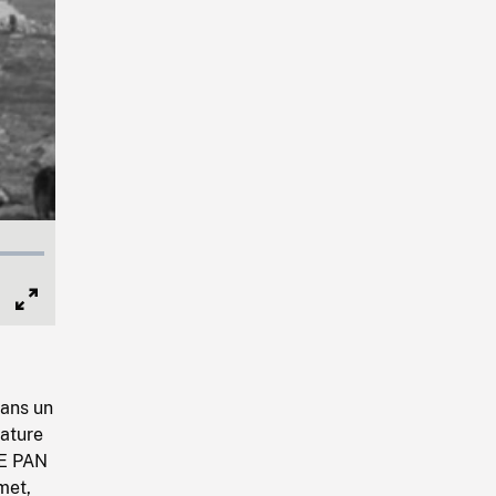
Full
Screen
dans un
rature
PE PAN
met,