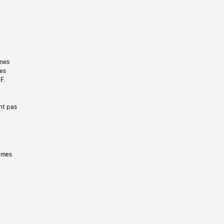
gnes
les
F.
nt pas
ermes