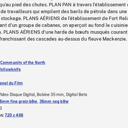
squ'au pied des chutes. PLAN PAN à travers l'établissement
 de travailleurs qui empilent des barils de pétrole dans une
e stockage. PLANS AÉRIENS de l'établissement de Fort Reli
nt d'un groupe de cabanes, on aperçoit au fond le cuisinie
ain. PLANS AÉRIENS d'une harde de bœufs musqués courant
, franchissant des cascades au-dessus du fleuve Mackenzie.
:
Community of the North
Yellowknife
ional du Film
Video Disque Digital
Bobine 35 mm
Digital Beta
,
,
5mm fine grain b&w
,
35mm neg b&w
3
es:
720 x 486