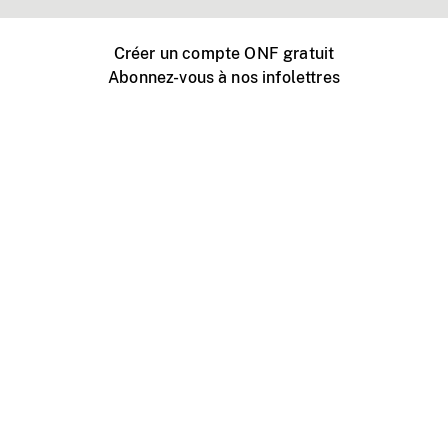
Créer un compte ONF gratuit
Abonnez-vous à nos infolettres
Événements ONF près de chez vous
Créer avec l’ONF
Organiser une projection publique
À propos de ce site
Centre d'aide
Contactez-nous
Espace Média
Emplois
ONF.ca
Production
Distribution