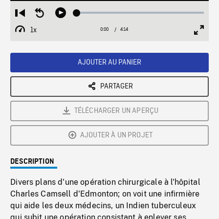
Loaded
:
Restart
Seek
Play
1.15%
from
backward
1x
0:00
Current
4:14
Duration
/
beginning
10
Playback
Full
Time
seconds
Rate
Scree
AJOUTER AU PANIER
PARTAGER
TÉLÉCHARGER UN APERÇU
AJOUTER À UN PROJET
DESCRIPTION
Divers plans d'une opération chirurgicale à l'hôpital
Charles Camsell d'Edmonton; on voit une infirmière
qui aide les deux médecins, un Indien tuberculeux
qui subit une opération consistant à enlever ses