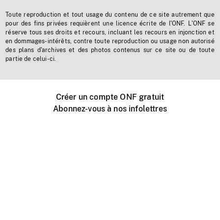
Toute reproduction et tout usage du contenu de ce site autrement que
pour des fins privées requièrent une licence écrite de l'ONF. L'ONF se
réserve tous ses droits et recours, incluant les recours en injonction et
en dommages-intérêts, contre toute reproduction ou usage non autorisé
des plans d'archives et des photos contenus sur ce site ou de toute
partie de celui-ci.
Créer un compte ONF gratuit
Abonnez-vous à nos infolettres
Événements ONF près de chez vous
Créer avec l’ONF
Organiser une projection publique
À propos de ce site
Centre d'aide
Contactez-nous
Espace Média