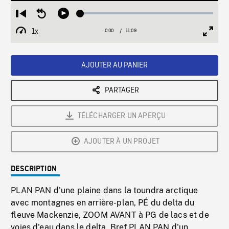
Loaded
:
Restart
Seek
Play
0.34%
from
backward
1x
0:00
Current
11:09
Duration
/
beginning
10
Playback
Full
Time
seconds
Rate
Scree
AJOUTER AU PANIER
PARTAGER
TÉLÉCHARGER UN APERÇU
AJOUTER À UN PROJET
DESCRIPTION
PLAN PAN d'une plaine dans la toundra arctique
avec montagnes en arrière-plan, PÉ du delta du
fleuve Mackenzie, ZOOM AVANT à PG de lacs et de
voies d'eau dans le delta. Bref PLAN PAN d'un