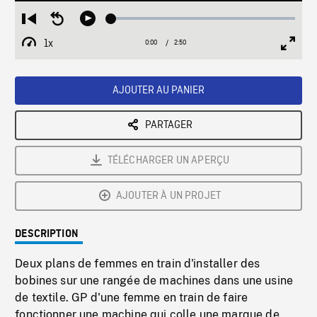
Loaded
:
Restart
Seek
Play
1.77%
from
backward
1x
0:00
Current
2:50
Duration
/
beginning
10
Playback
Full
Time
seconds
Rate
Scree
AJOUTER AU PANIER
PARTAGER
TÉLÉCHARGER UN APERÇU
AJOUTER À UN PROJET
DESCRIPTION
Deux plans de femmes en train d'installer des
bobines sur une rangée de machines dans une usine
de textile. GP d'une femme en train de faire
fonctionner une machine qui colle une marque de