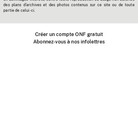
des plans d'archives et des photos contenus sur ce site ou de toute
partie de celui-ci.
Créer un compte ONF gratuit
Abonnez-vous à nos infolettres
Événements ONF près de chez vous
Créer avec l’ONF
Organiser une projection publique
À propos de ce site
Centre d'aide
Contactez-nous
Espace Média
Emplois
ONF.ca