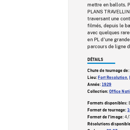
mettre en ballots. 
PLANS TRAVELLING t
traversant une con
filmés, depuis le b
avec quelques rare
en PL d'une grande
parcours de ligne 
DÉTAILS
Chute de tournage de
Lieu:
Fort Resolution
,
Année:
1929
Collection:
Office Nat
Formats disponibles:
Format de tournage:
1
4/
Format de l'image:
Résolutions disponibl