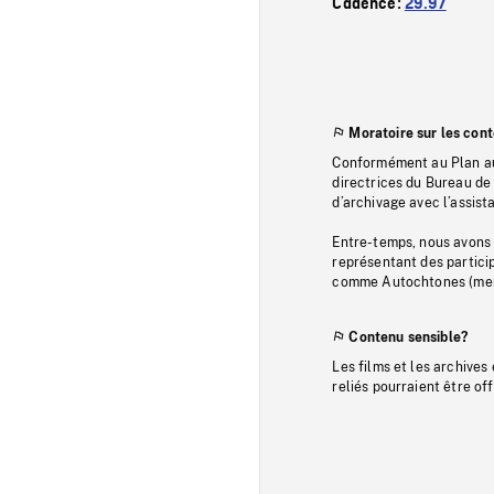
Cadence:
29.97
Moratoire sur les con
Conformément au Plan au
directrices du Bureau de 
d’archivage avec l’assi
Entre-temps, nous avons s
représentant des particip
comme Autochtones (memb
Contenu sensible?
Les films et les archives
reliés pourraient être of