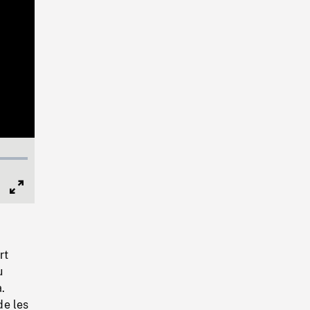
Full
Screen
rt
u
.
de les