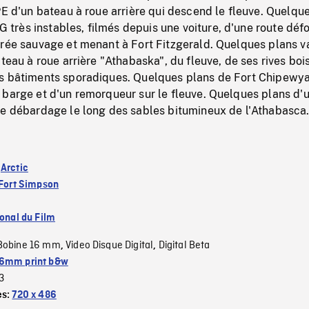
PE d'un bateau à roue arrière qui descend le fleuve. Quelqu
rès instables, filmés depuis une voiture, d'une route déf
trée sauvage et menant à Fort Fitzgerald. Quelques plans v
ateau à roue arrière "Athabaska", du fleuve, de ses rives boi
s bâtiments sporadiques. Quelques plans de Fort Chipewya
 barge et d'un remorqueur sur le fleuve. Quelques plans d'
de débardage le long des sables bitumineux de l'Athabasca
:
Arctic
Fort Simpson
ional du Film
Bobine 16 mm
Video Disque Digital
Digital Beta
,
,
6mm print b&w
3
es:
720 x 486