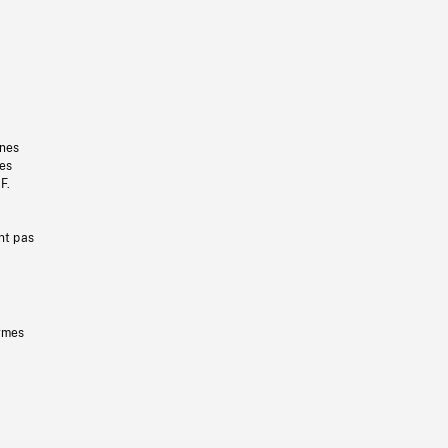
gnes
les
F.
nt pas
ermes