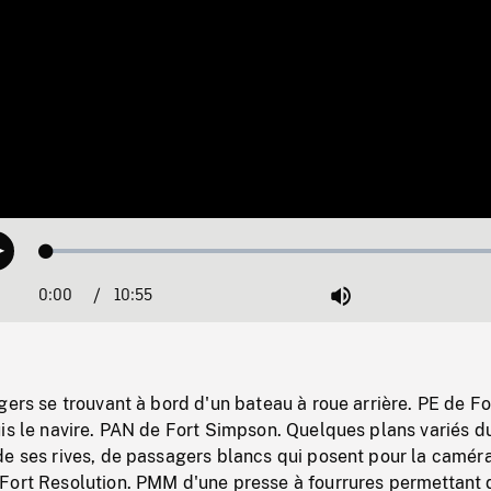
Loaded
:
Play
0.34%
0:00
Current
10:55
Duration
/
Mute
Time
gers se trouvant à bord d'un bateau à roue arrière. PE de Fo
is le navire. PAN de Fort Simpson. Quelques plans variés d
e ses rives, de passagers blancs qui posent pour la caméra
Fort Resolution. PMM d'une presse à fourrures permettant 