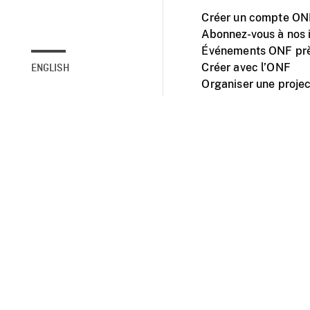
Créer un compte ONF
Abonnez-vous à nos i
Événements ONF prè
Créer avec l’ONF
ENGLISH
Organiser une projec
Facebook
Youtube
L'ONF sur mobile et 
Accessibilité
Site ins
© 2025 Office natio