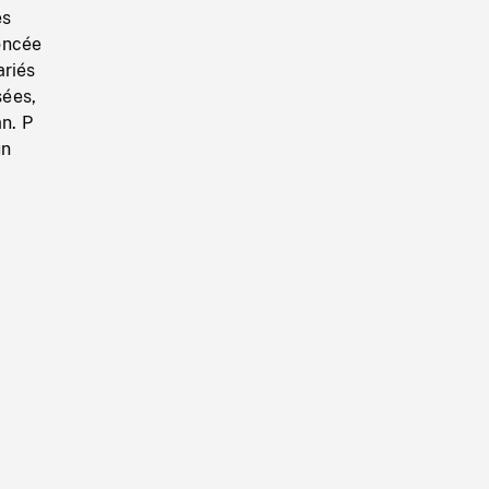
es
oncée
ariés
sées,
n. P
un
.