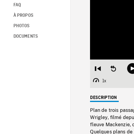
FAQ
À PROPOS
PHOTOS
DOCUMENTS
Restart
Seek
from
backward
beginning
10
1x
Playback
seconds
Rate
DESCRIPTION
Plan de trois passa
Wrigley, filmé depu
fleuve Mackenzie, d
Quelques plans de 