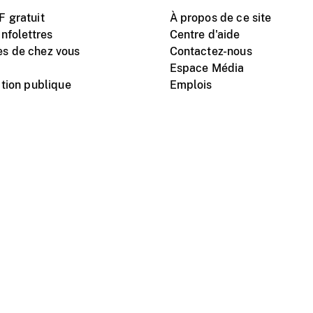
 gratuit
À propos de ce site
nfolettres
Centre d'aide
s de chez vous
Contactez-nous
Espace Média
tion publique
Emplois
Instagram
Vimeo
X
télé
titutionnel
Conditions d'utilisation
Protection des renseigne
nal du film du Canada