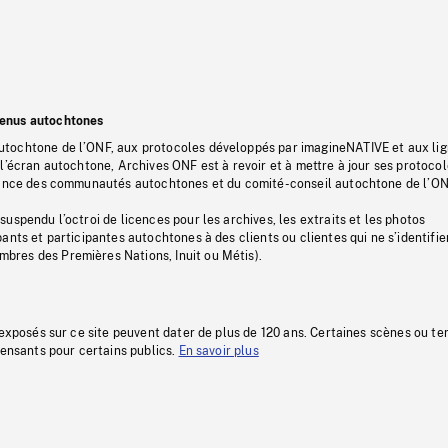
tenus autochtones
tochtone de l’ONF, aux protocoles développés par imagineNATIVE et aux li
l’écran autochtone, Archives ONF est à revoir et à mettre à jour ses protoco
stance des communautés autochtones et du comité-conseil autochtone de l’ON
uspendu l’octroi de licences pour les archives, les extraits et les photos
ants et participantes autochtones à des clients ou clientes qui ne s’identifie
res des Premières Nations, Inuit ou Métis).
 exposés sur ce site peuvent dater de plus de 120 ans. Certaines scènes ou t
fensants pour certains publics.
En savoir plus