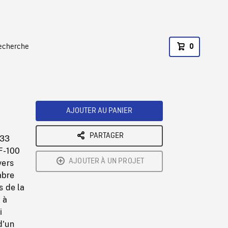
recherche
0
AJOUTER AU PANIER
PARTAGER
-33
CF-100
AJOUTER À UN PROJET
vers
abre
s de la
 à
i
d'un