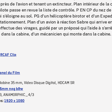
rès de l'avion et tenant un extincteur. Plan intérieur de la 
ilote passe en revue la liste de contrôle. P EN CP du nez de 
i s'éloigne au sol. PG d'un hélicoptère birotor et d'un Exped
 stationnement. Plan d'un avion à réaction Sabre qui arrive e
effectue des virages, guidé par un préposé qui l'aide à s'arrê
 dans la cabine, d'un mécanicien qui monte dans la cabine.
:
RCAF Clip
ional du Film
Bobine 35 mm
Video Disque Digital
HDCAM SR
,
,
5mm neg b&w
3
ANAMORPHIC_4/3
,
es:
1920 x 1080