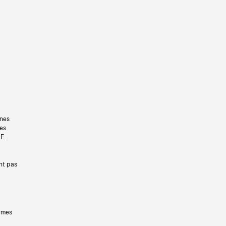
gnes
les
F.
nt pas
ermes