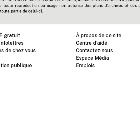
'ONF se réserve tous ses droits et recours, incluant les recours en injonctio
e toute reproduction ou usage non autorisé des plans d'archives et des 
toute partie de celui-ci.
 gratuit
À propos de ce site
nfolettres
Centre d'aide
s de chez vous
Contactez-nous
Espace Média
tion publique
Emplois
Instagram
Vimeo
X
télé