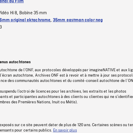
ional du Film
Vidéo Hi 8
Bobine 35 mm
,
6mm original ektachrome
,
35mm eastman color neg
3
tenus autochtones
tochtone de l’ONF, aux protocoles développés par imagineNATIVE et aux li
l’écran autochtone, Archives ONF est à revoir et à mettre à jour ses protoco
stance des communautés autochtones et du comité-conseil autochtone de l’ON
uspendu l’octroi de licences pour les archives, les extraits et les photos
ants et participantes autochtones à des clients ou clientes qui ne s’identifie
res des Premières Nations, Inuit ou Métis).
 exposés sur ce site peuvent dater de plus de 120 ans. Certaines scènes ou t
fensants pour certains publics.
En savoir plus