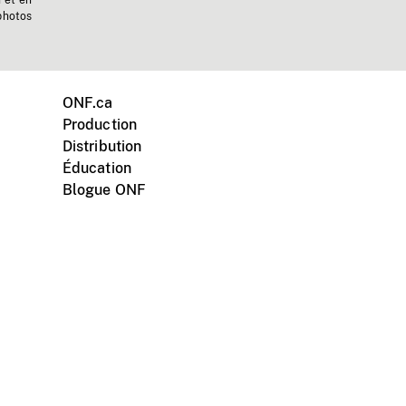
n et en
photos
ONF.ca
Production
Distribution
Éducation
Blogue ONF