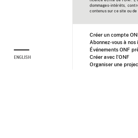
licence écrite de l'ONF. L
dommages-intérêts, contr
contenus sur ce site ou de 
Créer un compte ONF
Abonnez-vous à nos i
Événements ONF prè
Créer avec l’ONF
ENGLISH
Organiser une projec
Facebook
Youtube
L'ONF sur mobile et 