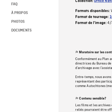
Collection:
Office Nat
FAQ
Formats disponibles:
À PROPOS
Format de tournage:
1
PHOTOS
4/
Format de l'image:
DOCUMENTS
Moratoire sur les con
Conformément au Plan au
directrices du Bureau de 
d’archivage avec l’assi
Entre-temps, nous avons s
représentant des particip
comme Autochtones (memb
Contenu sensible?
Les films et les archives
reliés pourraient être of