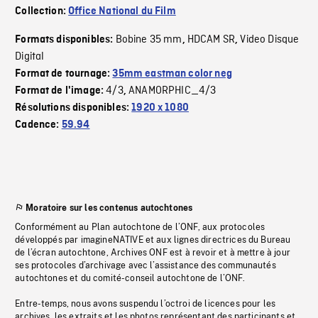
Collection:
Office National du Film
Bobine 35 mm
HDCAM SR
Video Disque
Formats disponibles:
,
,
Digital
Format de tournage:
35mm eastman color neg
4/3
ANAMORPHIC_4/3
Format de l'image:
,
Résolutions disponibles:
1920 x 1080
Cadence:
59.94
Moratoire sur les contenus autochtones
Conformément au Plan autochtone de l’ONF, aux protocoles
développés par imagineNATIVE et aux lignes directrices du Bureau
de l’écran autochtone, Archives ONF est à revoir et à mettre à jour
ses protocoles d’archivage avec l’assistance des communautés
autochtones et du comité-conseil autochtone de l’ONF.
Entre-temps, nous avons suspendu l’octroi de licences pour les
archives, les extraits et les photos représentant des participants et