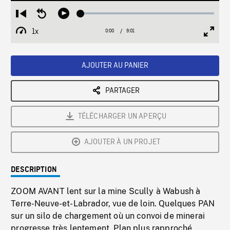
Loaded
:
Restart
Seek
Play
0.42%
from
backward
1x
0:00
Current
9:01
Duration
/
beginning
10
Playback
Full
Time
seconds
Rate
Scree
AJOUTER AU PANIER
PARTAGER
TÉLÉCHARGER UN APERÇU
AJOUTER À UN PROJET
DESCRIPTION
ZOOM AVANT lent sur la mine Scully à Wabush à
Terre-Neuve-et-Labrador, vue de loin. Quelques PAN
sur un silo de chargement où un convoi de minerai
progresse très lentement. Plan plus rapproché