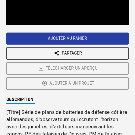
/
Loaded
:
Playback
0%
Rate
AJOUTER AU PANIER
PARTAGER
TÉLÉCHARGER UN APERÇU
AJOUTER À UN PROJET
DESCRIPTION
[Titre] Série de plans de batteries de défense côtière
allemandes, d'observateurs qui scrutent l'horizon
avec des jumelles, d'artilleurs manoeuvrant les
canons. PE des falaises de Douvres. PM de falaises