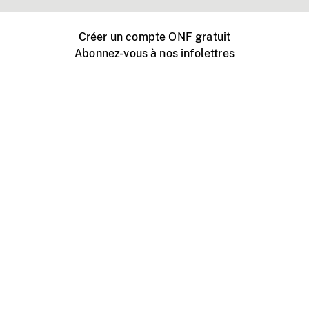
Créer un compte ONF gratuit
Abonnez-vous à nos infolettres
Événements ONF près de chez vous
Créer avec l’ONF
Organiser une projection publique
À propos de ce site
Centre d'aide
Contactez-nous
Espace Média
Emplois
ONF.ca
Production
Distribution