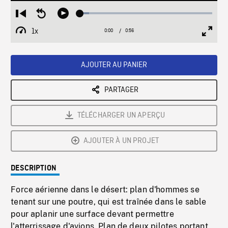
Loaded
:
Restart
Seek
Play
6.91%
from
backward
1x
0:00
Current
0:56
Duration
/
beginning
10
Playback
Full
Time
seconds
Rate
Scree
AJOUTER AU PANIER
PARTAGER
TÉLÉCHARGER UN APERÇU
AJOUTER À UN PROJET
DESCRIPTION
Force aérienne dans le désert: plan d'hommes se
tenant sur une poutre, qui est traînée dans le sable
pour aplanir une surface devant permettre
l'atterrissage d'avions. Plan de deux pilotes portant