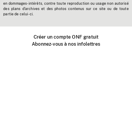
en dommages-intérêts, contre toute reproduction ou usage non autorisé
des plans d'archives et des photos contenus sur ce site ou de toute
partie de celui-ci.
Créer un compte ONF gratuit
Abonnez-vous à nos infolettres
Événements ONF près de chez vous
Créer avec l’ONF
Organiser une projection publique
À propos de ce site
Centre d'aide
Contactez-nous
Espace Média
Emplois