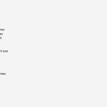
gnes
les
F.
nt pas
ermes