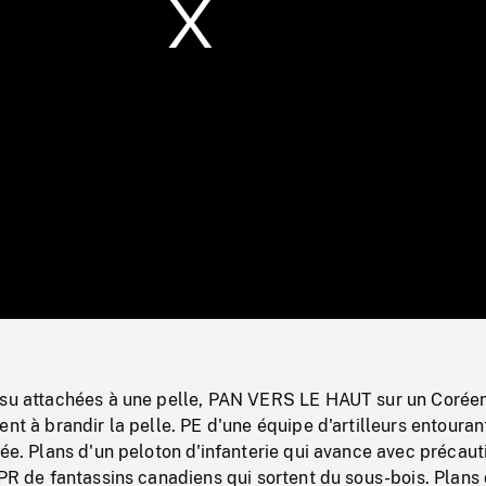
/
Loaded
:
Mute
0%
ssu attachées à une pelle, PAN VERS LE HAUT sur un Corée
ent à brandir la pelle. PE d'une équipe d'artilleurs entouran
lée. Plans d'un peloton d'infanterie qui avance avec précaut
 PR de fantassins canadiens qui sortent du sous-bois. Plans