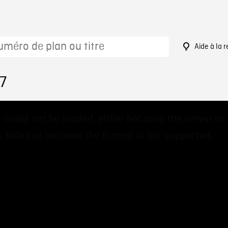
Aide à la 
7
 could not be loaded, either because the server or
 failed or because the format is not supported.