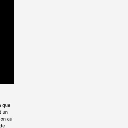
Playback
Rate
n que
t un
ion au
 de