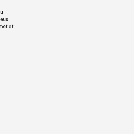
au
neus
met et