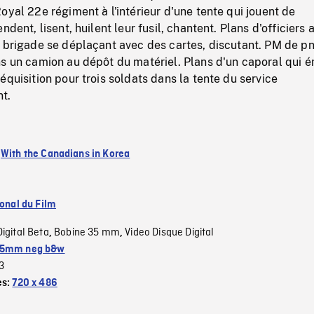
oyal 22e régiment à l'intérieur d'une tente qui jouent de
ndent, lisent, huilent leur fusil, chantent. Plans d'officiers 
e brigade se déplaçant avec des cartes, discutant. PM de p
s un camion au dépôt du matériel. Plans d'un caporal qui é
équisition pour trois soldats dans la tente du service
t.
:
With the Canadians in Korea
ional du Film
Digital Beta
Bobine 35 mm
Video Disque Digital
,
,
5mm neg b&w
3
es:
720 x 486