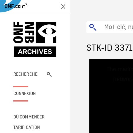
ONF.ca
STK-ID 3371
This
The media
is
a
RECHERCHE
network
modal
window.
CONNEXION
OÙ COMMENCER
TARIFICATION