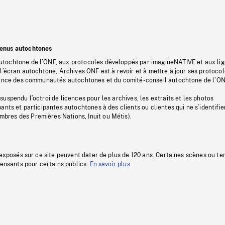
tenus autochtones
tochtone de l’ONF, aux protocoles développés par imagineNATIVE et aux li
l’écran autochtone, Archives ONF est à revoir et à mettre à jour ses protoco
stance des communautés autochtones et du comité-conseil autochtone de l’ON
uspendu l’octroi de licences pour les archives, les extraits et les photos
ants et participantes autochtones à des clients ou clientes qui ne s’identifie
res des Premières Nations, Inuit ou Métis).
 exposés sur ce site peuvent dater de plus de 120 ans. Certaines scènes ou t
fensants pour certains publics.
En savoir plus