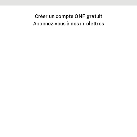
Créer un compte ONF gratuit
Abonnez-vous à nos infolettres
Événements ONF près de chez vous
Créer avec l’ONF
Organiser une projection publique
À propos de ce site
Centre d'aide
Contactez-nous
Espace Média
Emplois
ONF.ca
Production
Distribution