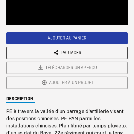
/
Loaded
:
Playback
0%
Rate
AJOUTER AU PANIER
PARTAGER
TÉLÉCHARGER UN APERÇU
AJOUTER À UN PROJET
DESCRIPTION
PE à travers la vallée d'un barrage d'artillerie visant
des positions chinoises. PE PAN parmi les
installations chinoises. Plan filmé par temps pluvieux
d'un soldat du Royal 22e régiment qui court le long