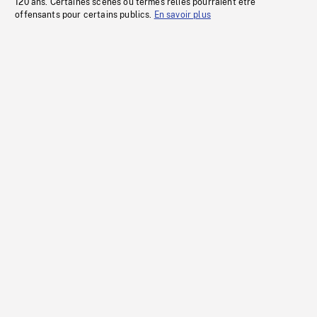
120 ans. Certaines scènes ou termes reliés pourraient être
offensants pour certains publics.
En savoir plus