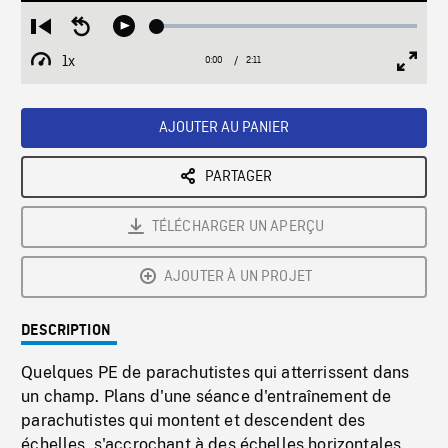
Loaded
:
Restart
Seek
Play
2.39%
from
backward
1x
0:00
Current
2:11
Duration
/
beginning
10
Playback
Full
Time
seconds
Rate
Scree
AJOUTER AU PANIER
PARTAGER
TÉLÉCHARGER UN APERÇU
AJOUTER À UN PROJET
DESCRIPTION
Quelques PE de parachutistes qui atterrissent dans
un champ. Plans d'une séance d'entraînement de
parachutistes qui montent et descendent des
échelles, s'accrochant à des échelles horizontales.