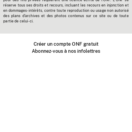
pour des fins privées requièrent une licence écrite de l'ONF. L'ONF se
réserve tous ses droits et recours, incluant les recours en injonction et
en dommages-intérêts, contre toute reproduction ou usage non autorisé
des plans d'archives et des photos contenus sur ce site ou de toute
partie de celui-ci.
Créer un compte ONF gratuit
Abonnez-vous à nos infolettres
Événements ONF près de chez vous
Créer avec l’ONF
Organiser une projection publique
À propos de ce site
Centre d'aide
Contactez-nous
Espace Média
Emplois