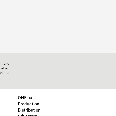
nt une
n et en
photos
ONF.ca
Production
Distribution