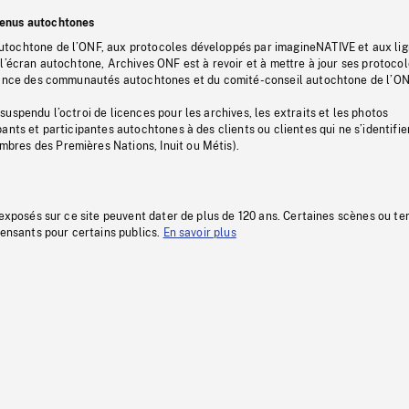
tenus autochtones
tochtone de l’ONF, aux protocoles développés par imagineNATIVE et aux li
l’écran autochtone, Archives ONF est à revoir et à mettre à jour ses protoco
stance des communautés autochtones et du comité-conseil autochtone de l’ON
uspendu l’octroi de licences pour les archives, les extraits et les photos
ants et participantes autochtones à des clients ou clientes qui ne s’identifie
res des Premières Nations, Inuit ou Métis).
 exposés sur ce site peuvent dater de plus de 120 ans. Certaines scènes ou t
fensants pour certains publics.
En savoir plus