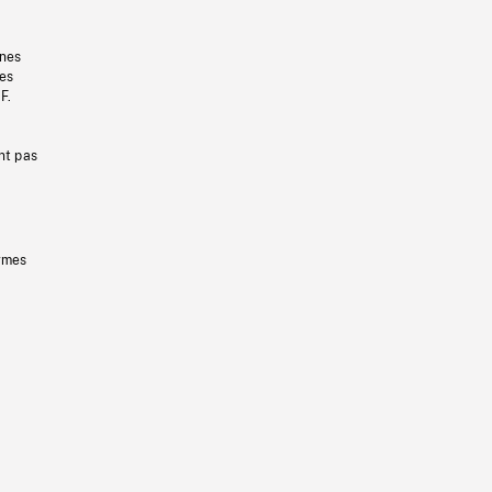
gnes
les
F.
nt pas
ermes