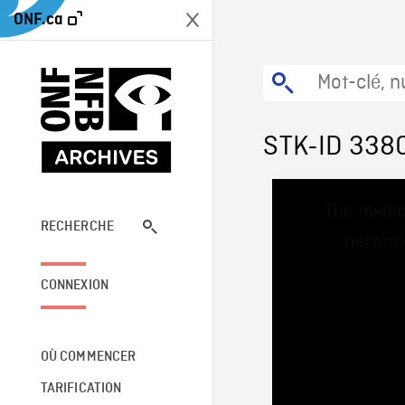
ONF.ca
STK-ID 338
This
The media
is
a
RECHERCHE
network
modal
window.
CONNEXION
OÙ COMMENCER
TARIFICATION