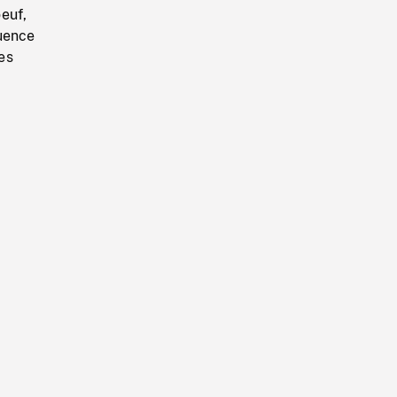
euf,
quence
es