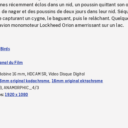
nes récemment éclos dans un nid, un poussin quittant son o
n de nager et des poussins de deux jours dans leur nid. Sé
capturant un cygne, le baguant, puis le relâchant. Quelqu
avion monomoteur Lockheed Orion amerrissant sur un lac.
:
Birds
ional du Film
Bobine 16 mm
HDCAM SR
Video Disque Digital
,
,
6mm original kodachrome
,
16mm original ektachrome
3
ANAMORPHIC_4/3
,
es:
1920 x 1080