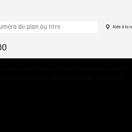
Aide à la 
00
 could not be loaded, either because the server or
 failed or because the format is not supported.