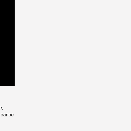
Playback
Rate
e,
 canoë