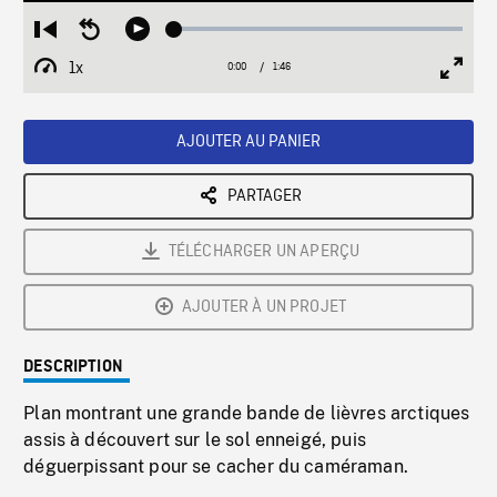
Loaded
:
Restart
Seek
Play
2.64%
from
backward
1x
0:00
Current
1:46
Duration
/
beginning
10
Playback
Full
Time
seconds
Rate
Scree
AJOUTER AU PANIER
PARTAGER
TÉLÉCHARGER UN APERÇU
AJOUTER À UN PROJET
DESCRIPTION
Plan montrant une grande bande de lièvres arctiques
assis à découvert sur le sol enneigé, puis
déguerpissant pour se cacher du caméraman.