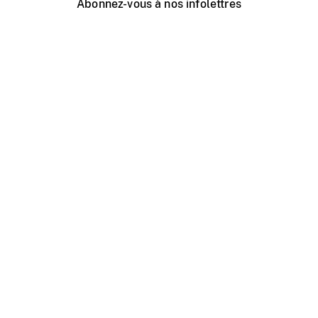
Abonnez-vous à nos infolettres
Événements ONF près de chez vous
Créer avec l’ONF
Organiser une projection publique
À propos de ce site
Centre d'aide
Contactez-nous
Espace Média
Emplois
ONF.ca
Production
Distribution
Éducation
Blogue ONF