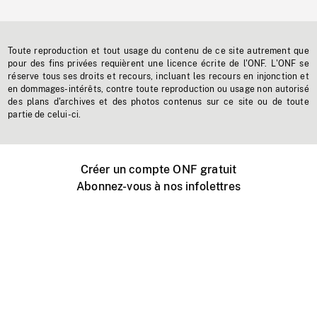
Toute reproduction et tout usage du contenu de ce site autrement que
pour des fins privées requièrent une licence écrite de l'ONF. L'ONF se
réserve tous ses droits et recours, incluant les recours en injonction et
en dommages-intérêts, contre toute reproduction ou usage non autorisé
des plans d'archives et des photos contenus sur ce site ou de toute
partie de celui-ci.
Créer un compte ONF gratuit
Abonnez-vous à nos infolettres
Événements ONF près de chez vous
Créer avec l’ONF
Organiser une projection publique
À propos de ce site
Centre d'aide