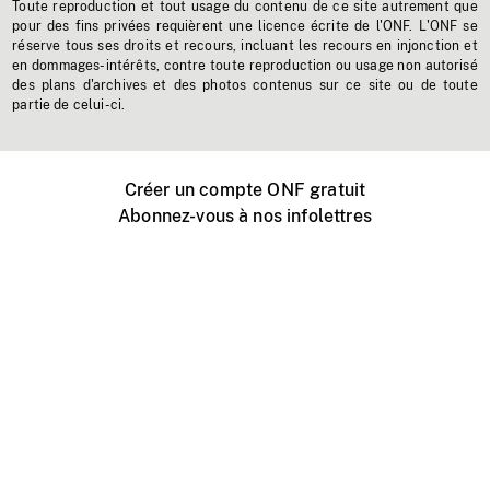
Toute reproduction et tout usage du contenu de ce site autrement que
pour des fins privées requièrent une licence écrite de l'ONF. L'ONF se
réserve tous ses droits et recours, incluant les recours en injonction et
en dommages-intérêts, contre toute reproduction ou usage non autorisé
des plans d'archives et des photos contenus sur ce site ou de toute
partie de celui-ci.
Créer un compte ONF gratuit
Abonnez-vous à nos infolettres
Événements ONF près de chez vous
Créer avec l’ONF
Organiser une projection publique
À propos de ce site
Centre d'aide
Contactez-nous
Espace Média
Emplois