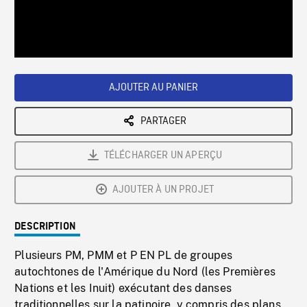
/
Loaded
:
Playback
0%
Rate
AJOUTER AU PANIER
PARTAGER
TÉLÉCHARGER UN APERÇU
AJOUTER À UN PROJET
DESCRIPTION
Plusieurs PM, PMM et P EN PL de groupes
autochtones de l'Amérique du Nord (les Premières
Nations et les Inuit) exécutant des danses
traditionnelles sur la patinoire, y compris des plans